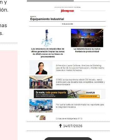
n y
ión.
mas
s.
6
14/07/2026