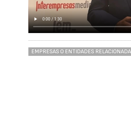
EMPRESAS O ENTIDADES RELACIONAD
Asociación Multisectorial de Empresas - AMEC
Id
Re
N