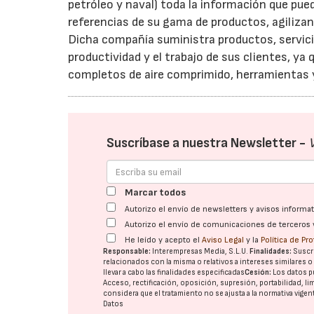
petróleo y naval) toda la información que pued
referencias de su gama de productos, agilizan
Dicha compañía suministra productos, servicio
productividad y el trabajo de sus clientes, y
completos de aire comprimido, herramientas 
Suscríbase a nuestra Newsletter -
Marcar todos
Autorizo el envío de newsletters y avisos inform
Autorizo el envío de comunicaciones de terceros 
He leído y acepto el
Aviso Legal
y la
Política de Pr
Responsable:
Interempresas Media, S.L.U.
Finalidades:
Suscri
relacionados con la misma o relativos a intereses similares 
llevar a cabo las finalidades especificadas
Cesión:
Los datos p
Acceso, rectificación, oposición, supresión, portabilidad, l
considera que el tratamiento no se ajusta a la normativa vige
Datos