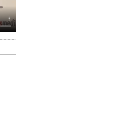
al
AÑADIR EMPRESA
n de