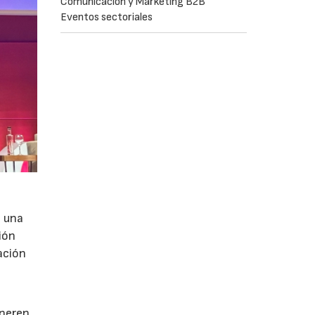
Comunicación y Marketing B2B
Eventos sectoriales
e una
ión
ación
e
eneren