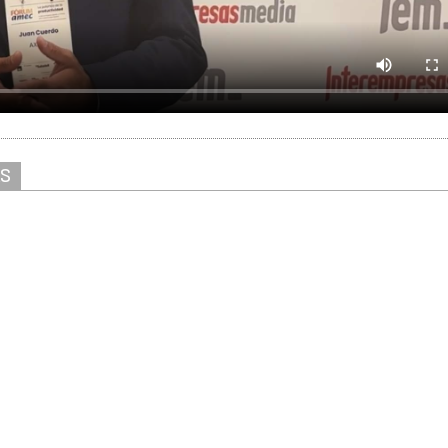
AS
Solicitar información
Ver stand virtual
ver/escribir comentarios
entificarse
Contactar
Aviso Leg
gistrarse
Canal ético
Protecció
Datos
ewsLetters
Nuestros