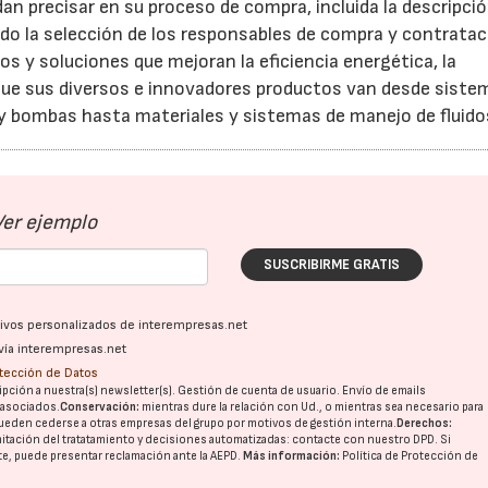
an precisar en su proceso de compra, incluida la descripció
do la selección de los responsables de compra y contratac
s y soluciones que mejoran la eficiencia energética, la
a que sus diversos e innovadores productos van desde siste
y bombas hasta materiales y sistemas de manejo de fluido
Ver ejemplo
SUSCRIBIRME GRATIS
ativos personalizados de interempresas.net
vía interempresas.net
otección de Datos
pción a nuestra(s) newsletter(s). Gestión de cuenta de usuario. Envío de emails
o asociados.
Conservación:
mientras dure la relación con Ud., o mientras sea necesario para
ueden cederse a otras
empresas del grupo
por motivos de gestión interna.
Derechos:
14/07/2026
28/07/202
imitación del tratatamiento y decisiones automatizadas:
contacte con nuestro DPD
. Si
nte, puede presentar reclamación ante la
AEPD
.
Más información:
Política de Protección de