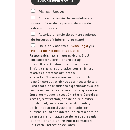
SUSCRIBIRME GRATIS
Marcar todos
Autorizo el envío de newsletters y
avisos informativos personalizados de
interempresas.net
Autorizo el envío de comunicaciones
de terceros vía interempresas.net
He leído y acepto el
Aviso Legal
y la
Política de Protección de Datos
Responsable:
Interempresas Media, S.L.U.
Finalidades:
Suscripción a nuestra(s)
newsletter(s). Gestión de cuenta de usuario.
Envío de emails relacionados con la misma o
relativos a intereses similares o
asociados.
Conservación:
mientras dure la
relación con Ud., o mientras sea necesario para
llevar a cabo las finalidades especificadas
Cesión:
Los datos pueden cederse a otras
empresas del
grupo
por motivos de gestión interna.
Derechos:
Acceso, rectificación, oposición, supresión,
portabilidad, limitación del tratatamiento y
decisiones automatizadas:
contacte con
nuestro DPD
. Si considera que el tratamiento no
se ajusta a la normativa vigente, puede presentar
reclamación ante la
AEPD
.
Más información:
Política de Protección de Datos