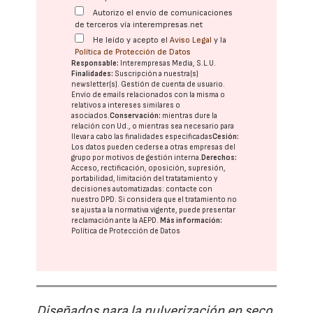
Autorizo el envío de comunicaciones
de terceros vía interempresas.net
He leído y acepto el
Aviso Legal
y la
Política de Protección de Datos
Responsable:
Interempresas Media, S.L.U.
Finalidades:
Suscripción a nuestra(s)
newsletter(s). Gestión de cuenta de usuario.
Envío de emails relacionados con la misma o
relativos a intereses similares o
asociados.
Conservación:
mientras dure la
relación con Ud., o mientras sea necesario para
llevar a cabo las finalidades especificadas
Cesión:
Los datos pueden cederse a otras
empresas del
grupo
por motivos de gestión interna.
Derechos:
Acceso, rectificación, oposición, supresión,
portabilidad, limitación del tratatamiento y
decisiones automatizadas:
contacte con
nuestro DPD
. Si considera que el tratamiento no
se ajusta a la normativa vigente, puede presentar
reclamación ante la
AEPD
.
Más información:
Política de Protección de Datos
Diseñados para la pulverización en seco