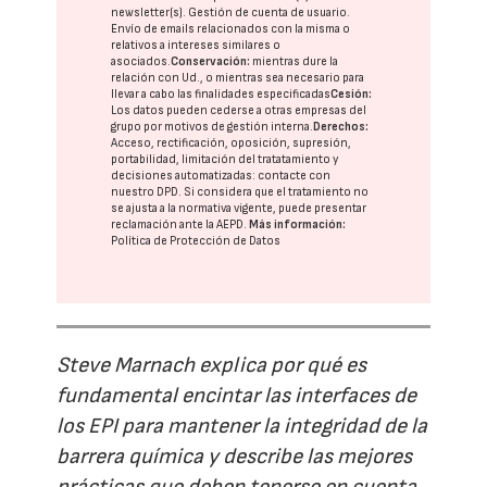
newsletter(s). Gestión de cuenta de usuario.
Envío de emails relacionados con la misma o
relativos a intereses similares o
asociados.
Conservación:
mientras dure la
relación con Ud., o mientras sea necesario para
llevar a cabo las finalidades especificadas
Cesión:
Los datos pueden cederse a otras
empresas del
grupo
por motivos de gestión interna.
Derechos:
Acceso, rectificación, oposición, supresión,
portabilidad, limitación del tratatamiento y
decisiones automatizadas:
contacte con
nuestro DPD
. Si considera que el tratamiento no
se ajusta a la normativa vigente, puede presentar
reclamación ante la
AEPD
.
Más información:
Política de Protección de Datos
Steve Marnach explica por qué es
fundamental encintar las interfaces de
los EPI para mantener la integridad de la
barrera química y describe las mejores
prácticas que deben tenerse en cuenta