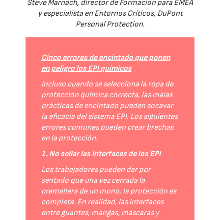
Steve Marnach, director de Formación para EMEA
y especialista en Entornos Críticos, DuPont
Personal Protection.
Cinco errores de encintado que ponen
en peligro los EPI químicos
Incluso cuando se selecciona la ropa de
protección química correcta, las malas
prácticas de encintado pueden socavar
la eficacia del sistema EPI. Los siguientes
errores comunes pueden crear brechas
en la protección.
1. No sellar las interfaces de los EPI
Los trabajadores pueden dar por
sentado que una vez cerrada la
cremallera de un mono, la protección es
completa. En realidad, las interfaces
entre guantes, mangas, máscaras y