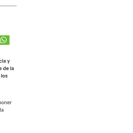
cia y
 de la
 los
poner
la