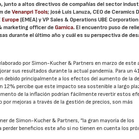
, junto a altos directivos de compañías del sector industr
am de
Venanpri Tools
; José Luis Lanuza, CEO de Ceramics D
 Europe
(EMEA) y VP Sales & Operations UBE Corporation
& marketing officer de
Garnica
. El encuentro puso de reli
s durante el último año y cuál es su perspectiva de desa
 elaborado por Simon-Kucher & Partners en marzo de este 
jorar sus resultados durante la actual pandemia. Para un 
han debido principalmente a los efectos del aumento de la 
un 12% percibe que este impacto sea sostenible a largo plaz
mento de la inflación podrían fácilmente revertir estos ef
por mejoras a través de la gestión de precios, son más
ner de Simon-Kucher & Partners, “la gran mayoría de los
14/07/2026
28/07/202
a perder beneficios este año si no tienen en cuenta los pr