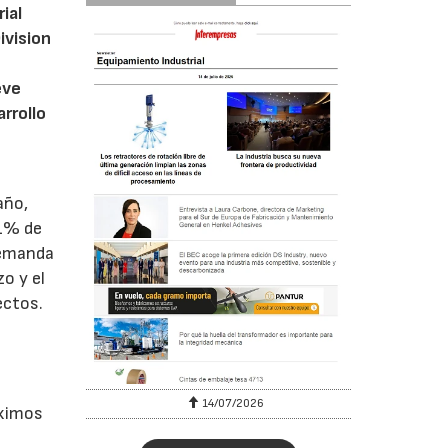
ial
ivision
eve
rrollo
año,
41% de
demanda
o y el
ectos.
6
14/07/2026
óximos