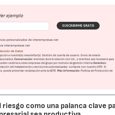
Ver ejemplo
SUSCRIBIRME GRATIS
ativos personalizados de interempresas.net
vía interempresas.net
otección de Datos
pción a nuestra(s) newsletter(s). Gestión de cuenta de usuario. Envío de emails
o asociados.
Conservación:
mientras dure la relación con Ud., o mientras sea necesario para
ueden cederse a otras
empresas del grupo
por motivos de gestión interna.
Derechos:
imitación del tratatamiento y decisiones automatizadas:
contacte con nuestro DPD
. Si
nte, puede presentar reclamación ante la
AEPD
.
Más información:
Política de Protección de
l riesgo como una palanca clave p
resarial sea productiva