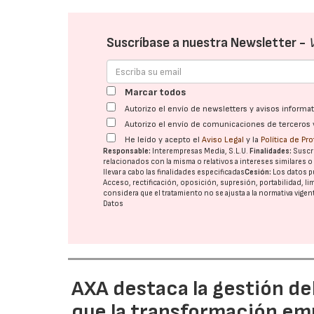
Suscríbase a nuestra Newsletter -
Marcar todos
Autorizo el envío de newsletters y avisos inform
Autorizo el envío de comunicaciones de terceros 
He leído y acepto el
Aviso Legal
y la
Política de Pr
Responsable:
Interempresas Media, S.L.U.
Finalidades:
Suscri
relacionados con la misma o relativos a intereses similares 
llevar a cabo las finalidades especificadas
Cesión:
Los datos p
Acceso, rectificación, oposición, supresión, portabilidad, l
considera que el tratamiento no se ajusta a la normativa vige
Datos
AXA destaca la gestión de
que la transformación emp