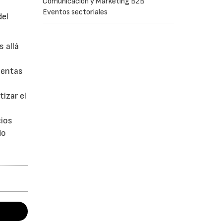
Comunicación y Marketing B2B
Eventos sectoriales
del
 allá
ientas
izar el
cios
do