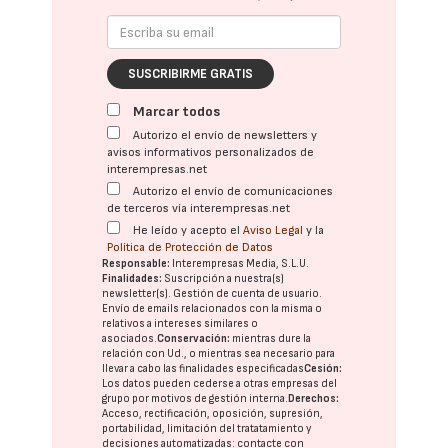
SUSCRIBIRME GRATIS
Marcar todos
Autorizo el envío de newsletters y
avisos informativos personalizados de
interempresas.net
Autorizo el envío de comunicaciones
de terceros vía interempresas.net
He leído y acepto el
Aviso Legal
y la
Política de Protección de Datos
Responsable:
Interempresas Media, S.L.U.
Finalidades:
Suscripción a nuestra(s)
newsletter(s). Gestión de cuenta de usuario.
Envío de emails relacionados con la misma o
relativos a intereses similares o
asociados.
Conservación:
mientras dure la
relación con Ud., o mientras sea necesario para
llevar a cabo las finalidades especificadas
Cesión:
Los datos pueden cederse a otras
empresas del
grupo
por motivos de gestión interna.
Derechos:
Acceso, rectificación, oposición, supresión,
portabilidad, limitación del tratatamiento y
decisiones automatizadas:
contacte con