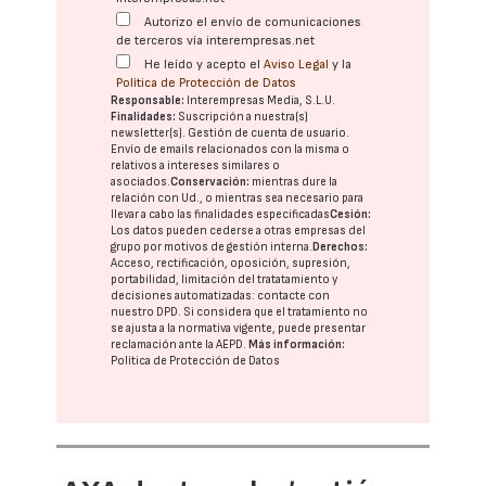
Autorizo el envío de comunicaciones
de terceros vía interempresas.net
He leído y acepto el
Aviso Legal
y la
Política de Protección de Datos
Responsable:
Interempresas Media, S.L.U.
Finalidades:
Suscripción a nuestra(s)
newsletter(s). Gestión de cuenta de usuario.
Envío de emails relacionados con la misma o
relativos a intereses similares o
asociados.
Conservación:
mientras dure la
relación con Ud., o mientras sea necesario para
llevar a cabo las finalidades especificadas
Cesión:
Los datos pueden cederse a otras
empresas del
grupo
por motivos de gestión interna.
Derechos:
Acceso, rectificación, oposición, supresión,
portabilidad, limitación del tratatamiento y
decisiones automatizadas:
contacte con
nuestro DPD
. Si considera que el tratamiento no
se ajusta a la normativa vigente, puede presentar
reclamación ante la
AEPD
.
Más información:
Política de Protección de Datos