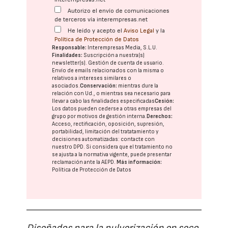
Autorizo el envío de comunicaciones
de terceros vía interempresas.net
He leído y acepto el
Aviso Legal
y la
Política de Protección de Datos
Responsable:
Interempresas Media, S.L.U.
Finalidades:
Suscripción a nuestra(s)
newsletter(s). Gestión de cuenta de usuario.
Envío de emails relacionados con la misma o
relativos a intereses similares o
asociados.
Conservación:
mientras dure la
relación con Ud., o mientras sea necesario para
llevar a cabo las finalidades especificadas
Cesión:
Los datos pueden cederse a otras
empresas del
grupo
por motivos de gestión interna.
Derechos:
Acceso, rectificación, oposición, supresión,
portabilidad, limitación del tratatamiento y
decisiones automatizadas:
contacte con
nuestro DPD
. Si considera que el tratamiento no
se ajusta a la normativa vigente, puede presentar
reclamación ante la
AEPD
.
Más información:
Política de Protección de Datos
Diseñados para la pulverización en seco