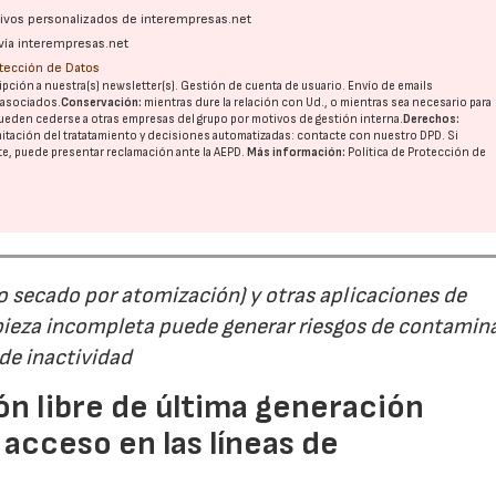
ativos personalizados de interempresas.net
vía interempresas.net
otección de Datos
pción a nuestra(s) newsletter(s). Gestión de cuenta de usuario. Envío de emails
o asociados.
Conservación:
mientras dure la relación con Ud., o mientras sea necesario para
ueden cederse a otras
empresas del grupo
por motivos de gestión interna.
Derechos:
imitación del tratatamiento y decisiones automatizadas:
contacte con nuestro DPD
. Si
nte, puede presentar reclamación ante la
AEPD
.
Más información:
Política de Protección de
(o secado por atomización) y otras aplicaciones de
ieza incompleta puede generar riesgos de contamin
de inactividad
ón libre de última generación
l acceso en las líneas de