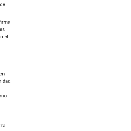
 de
firma
tes
n el
 en
nidad
s
ismo
eza