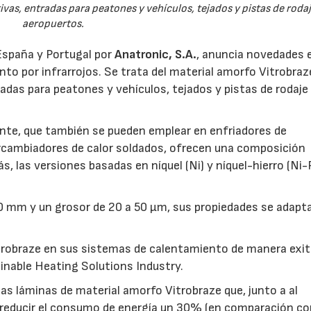
ivas, entradas para peatones y vehículos, tejados y pistas de roda
aeropuertos.
España y Portugal por
Anatronic, S.A.
, anuncia novedades 
to por infrarrojos. Se trata del material amorfo Vitrobraz
radas para peatones y vehículos, tejados y pistas de rodaje
ente, que también se pueden emplear en enfriadores de
ercambiadores de calor soldados, ofrecen una composición
las versiones basadas en níquel (Ni) y níquel-hierro (Ni-
00 mm y un grosor de 20 a 50 µm, sus propiedades se adapt
Vitrobraze en sus sistemas de calentamiento de manera exit
inable Heating Solutions Industry.
as láminas de material amorfo Vitrobraze que, junto a al
a reducir el consumo de energía un 30% (en comparación c