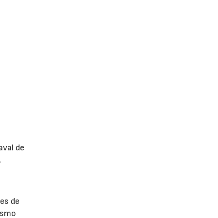
aval de
,
les de
mismo