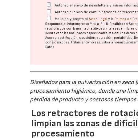
Autorizo el envío de newsletters y avisos inform
Autorizo el envío de comunicaciones de terceros 
He leído y acepto el
Aviso Legal
y la
Política de Pr
Responsable:
Interempresas Media, S.L.U.
Finalidades:
Suscri
relacionados con la misma o relativos a intereses similares 
llevar a cabo las finalidades especificadas
Cesión:
Los datos p
Acceso, rectificación, oposición, supresión, portabilidad, l
considera que el tratamiento no se ajusta a la normativa vige
Datos
Diseñados para la pulverización en seco 
procesamiento higiénico, donde una limp
pérdida de producto y costosos tiempos 
Los retractores de rotaci
limpian las zonas de difíci
procesamiento