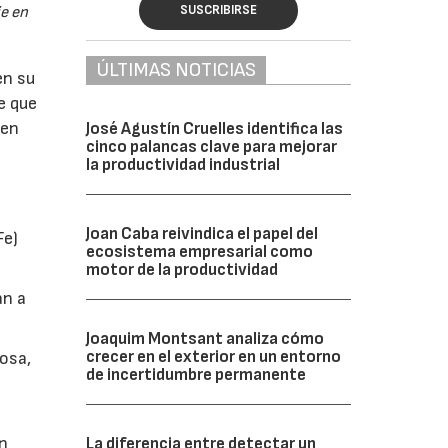
SUSCRIBIRSE
je en
ÚLTIMAS NOTICIAS
en su
e que
 en
José Agustín Cruelles identifica las
cinco palancas clave para mejorar
la productividad industrial
Joan Caba reivindica el papel del
Fe)
ecosistema empresarial como
motor de la productividad
an a
Joaquim Montsant analiza cómo
crecer en el exterior en un entorno
osa,
de incertidumbre permanente
on
La diferencia entre detectar un