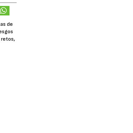
ias de
iesgos
 retos,