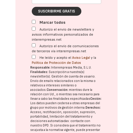
SUSCRIBIRME GRATIS
Marcar todos
Autorizo el envío de newsletters y
avisos informativos personalizados de
interempresas.net
Autorizo el envío de comunicaciones
de terceros vía interempresas.net
He leído y acepto el
Aviso Legal
y la
Política de Protección de Datos
Responsable:
Interempresas Media, S.L.U.
Finalidades:
Suscripción a nuestra(s)
newsletter(s). Gestión de cuenta de usuario.
Envío de emails relacionados con la misma o
relativos a intereses similares o
asociados.
Conservación:
mientras dure la
relación con Ud., o mientras sea necesario para
llevar a cabo las finalidades especificadas
Cesión:
Los datos pueden cederse a otras
empresas del
grupo
por motivos de gestión interna.
Derechos:
Acceso, rectificación, oposición, supresión,
portabilidad, limitación del tratatamiento y
decisiones automatizadas:
contacte con
nuestro DPD
. Si considera que el tratamiento no
se ajusta a la normativa vigente, puede presentar