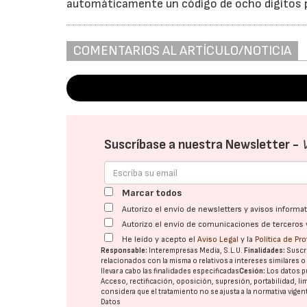
automáticamente un código de ocho dígitos pa
COMENTARIOS AL ARTÍCULO/NOTICIA
Suscríbase a nuestra Newsletter -
Marcar todos
Autorizo el envío de newsletters y avisos inform
Autorizo el envío de comunicaciones de terceros 
He leído y acepto el
Aviso Legal
y la
Política de Pr
Responsable:
Interempresas Media, S.L.U.
Finalidades:
Suscri
relacionados con la misma o relativos a intereses similares 
llevar a cabo las finalidades especificadas
Cesión:
Los datos p
Acceso, rectificación, oposición, supresión, portabilidad, l
considera que el tratamiento no se ajusta a la normativa vige
Datos