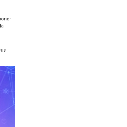
poner
la
sus