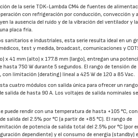
cción de la serie TDK-Lambda CM4 de fuentes de alimentac
peración con refrigeración por conducción, convección y a
n la ausencia del ruido y de la vibración del ventilador y l
una placa fría.
 sanitarios e industriales, esta serie resulta ideal en un g
médicos, test y medida, broadcast, comunicaciones y COT
) x 41 mm (alto) x 177.8 mm (largo), entregan una potenc
de hasta 750 W durante 5 segundos. El rango de tensión de
 con limitación (derating) lineal a 425 W de 120 a 85 Vac.
hasta cuatro módulos con salida única para ofrecer un rango
e salida de hasta 90 A. Los voltajes de salida nominales s
ase puede rendir con una temperatura de hasta +105 °C, con
e salida del 2.5% por °C (a partir de +85 °C). El rango de
imitación de potencia de salida total del 2.5% por °C (por 
figuración dependiente) y el consumo de energía (standby) 