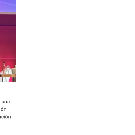
e una
ión
ación
e