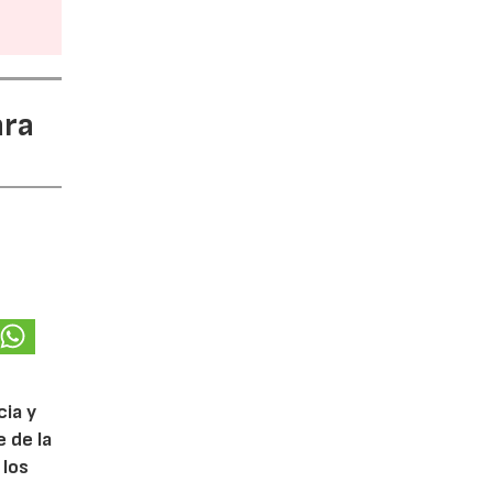
ara
cia y
 de la
 los