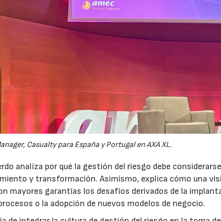
anager, Casualty para España y Portugal en AXA XL.
do analiza por qué la gestión del riesgo debe considerars
ecimiento y transformación. Asimismo, explica cómo una vis
on mayores garantías los desafíos derivados de la implant
 procesos o la adopción de nuevos modelos de negocio.
 de integrar la cultura de gestión del riesgo en la toma d