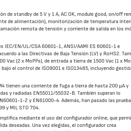
ión de standby de 5 V y 1 A, AC OK, module good, on/off r
uente de alimentación), monitorización de temperatura inter
gramación remota de tensión y corriente de salida en los m
ones IEC/EN/UL/CSA 60601-1, ANSI/AAMI ES 60601-1 e
cuerdo a las Directivas de Baja Tensión (LV) y RoHS2. Ta
00 Vac (2 x MoPPs), de entrada a tierra de 1500 Vac (1 x Mo
as bajo el control de ISO9001 e ISO13485, incluyendo gestió
 tienen una corriente de fuga a tierra de hasta 200 µA y
idas y radiadas EN55011/55032-B. También superan lo
 EN60601-1-2 y EN61000-4. Además, han pasado las prueba
9 y MIL STD 704.
implifica mediante el uso del configurador online, que perm
alida deseadas. Una vez elegidas, el configurador crea