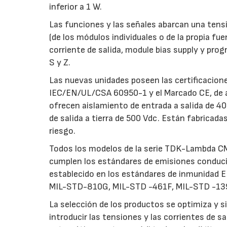
inferior a 1 W.
Las funciones y las señales abarcan una tens
(de los módulos individuales o de la propia f
corriente de salida, module bias supply y pro
S y Z.
Las nuevas unidades poseen las certificaci
IEC/EN/UL/CSA 60950-1 y el Marcado CE, de a
ofrecen aislamiento de entrada a salida de 40
de salida a tierra de 500 Vdc. Están fabricad
riesgo.
Todos los modelos de la serie TDK-Lambda CM4
cumplen los estándares de emisiones conduc
establecido en los estándares de inmunidad
MIL-STD-810G, MIL-STD -461F, MIL-STD -139
La selección de los productos se optimiza y s
introducir las tensiones y las corrientes de s