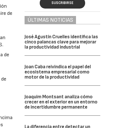
SUSCRIBIRSE
ión
ire de
ÚLTIMAS NOTICIAS
a
José Agustín Cruelles identifica las
ran
cinco palancas clave para mejorar
S.
la productividad industrial
ia de
Joan Caba reivindica el papel del
ecosistema empresarial como
motor de la productividad
 de
e
Joaquim Montsant analiza cómo
crecer en el exterior en un entorno
de incertidumbre permanente
encima
es
La diferencia entre detectar un