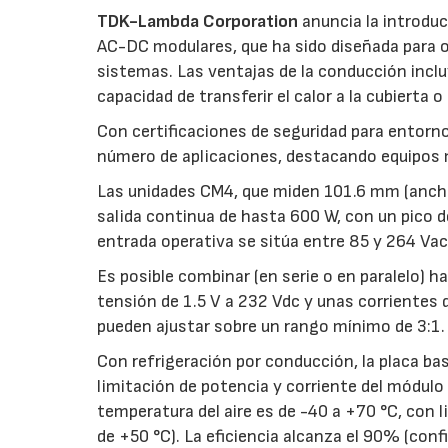
TDK-Lambda Corporation
anuncia la introdu
AC-DC modulares, que ha sido diseñada para o
sistemas. Las ventajas de la conducción incluye
capacidad de transferir el calor a la cubierta o 
Con certificaciones de seguridad para entornos
número de aplicaciones, destacando equipos 
Las unidades CM4, que miden 101.6 mm (ancho
salida continua de hasta 600 W, con un pico 
entrada operativa se sitúa entre 85 y 264 Vac,
Es posible combinar (en serie o en paralelo) 
tensión de 1.5 V a 232 Vdc y unas corrientes d
pueden ajustar sobre un rango mínimo de 3:1.
Con refrigeración por conducción, la placa b
limitación de potencia y corriente del módulo d
temperatura del aire es de -40 a +70 °C, con l
de +50 °C). La eficiencia alcanza el 90% (con