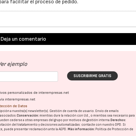
ra facilitar el proceso de pedido.
Deja un comentario
Ver ejemplo
SUSCRIBIRME GRATIS
ativos personalizados de interempresas.net
vía interempresas.net
otección de Datos
pción a nuestra(s) newsletter(s). Gestión de cuenta de usuario. Envío de emails
o asociados.
Conservación:
mientras dure la relación con Ud., o mientras sea necesario para
ueden cederse a otras
empresas del grupo
por motivos de gestión interna.
Derechos:
imitación del tratatamiento y decisiones automatizadas:
contacte con nuestro DPD
. Si
nte, puede presentar reclamación ante la
AEPD
.
Más información:
Política de Protección de