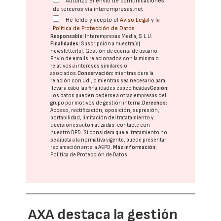
Autorizo el envío de comunicaciones
de terceros vía interempresas.net
He leído y acepto el
Aviso Legal
y la
Política de Protección de Datos
Responsable:
Interempresas Media, S.L.U.
Finalidades:
Suscripción a nuestra(s)
newsletter(s). Gestión de cuenta de usuario.
Envío de emails relacionados con la misma o
relativos a intereses similares o
asociados.
Conservación:
mientras dure la
relación con Ud., o mientras sea necesario para
llevar a cabo las finalidades especificadas
Cesión:
Los datos pueden cederse a otras
empresas del
grupo
por motivos de gestión interna.
Derechos:
Acceso, rectificación, oposición, supresión,
portabilidad, limitación del tratatamiento y
decisiones automatizadas:
contacte con
nuestro DPD
. Si considera que el tratamiento no
se ajusta a la normativa vigente, puede presentar
reclamación ante la
AEPD
.
Más información:
Política de Protección de Datos
AXA destaca la gestión