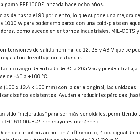
e la gama PFE1000F lanzada hace ocho años.
ias de hasta el 90 por ciento, lo que supone una mejora d
0 a 1000 W para poder emplearse con una cold-plate en aque
ladores, como sucede en entornos industriales, MIL-COTS y
on tensiones de salida nominal de 12, 28 y 48 V que se pu
 requisitos de voltaje no-estándar.
an un rango de entrada de 85 a 265 Vac y pueden trabajar
se de -40 a +100 °C.
 (100 x 13.4 x 160 mm) con la serie original, las unidades
zar diseños existentes. Ayudan a reducir las pérdidas (has
an sido “mejoradas” para ser más senoidales, permitiendo 
os IEC 61000-3-2 con mayores márgenes.
ién se caracterizan por on / off remoto, good signal de 