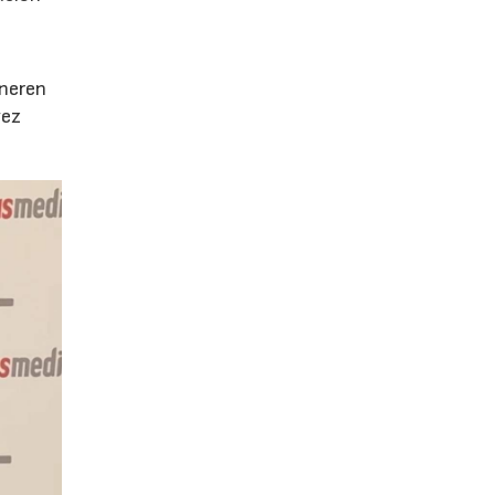
e
eneren
vez