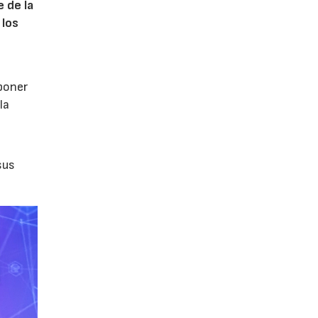
 de la
 los
poner
la
sus