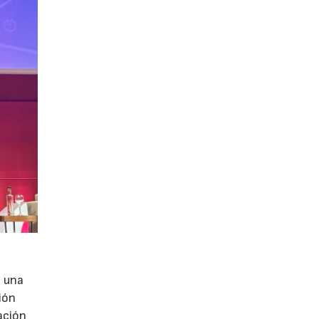
e una
ión
ación