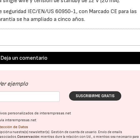
 single wire y tensión de standby de 12 V (20 mA).
de seguridad IEC/EN/US 60950-1, con Marcado CE para las
arantía se ha ampliado a cinco años.
Deja un comentario
Ver ejemplo
SUSCRIBIRME GRATIS
ativos personalizados de interempresas.net
vía interempresas.net
otección de Datos
pción a nuestra(s) newsletter(s). Gestión de cuenta de usuario. Envío de emails
o asociados.
Conservación:
mientras dure la relación con Ud., o mientras sea necesario para