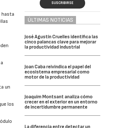
SUSCRIBIRSE
e hasta
ÚLTIMAS NOTICIAS
llas
José Agustín Cruelles identifica las
cinco palancas clave para mejorar
eden
la productividad industrial
 a
Joan Caba reivindica el papel del
ecosistema empresarial como
motor de la productividad
ta un
Joaquim Montsant analiza cómo
crecer en el exterior en un entorno
que los
de incertidumbre permanente
módulo
La diferencia entre detectar un