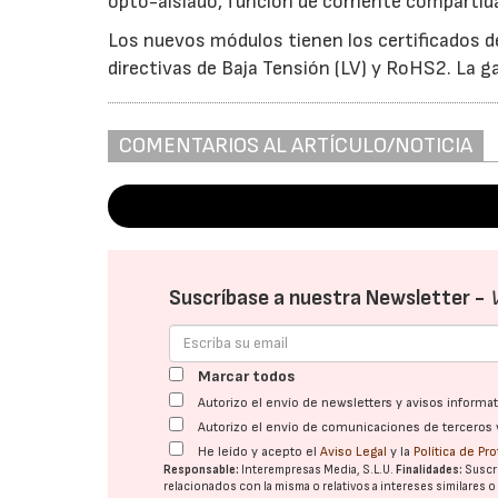
opto-aislado, función de corriente compartida
Los nuevos módulos tienen los certificados 
directivas de Baja Tensión (LV) y RoHS2. La g
COMENTARIOS AL ARTÍCULO/NOTICIA
Suscríbase a nuestra Newsletter -
Marcar todos
Autorizo el envío de newsletters y avisos inform
Autorizo el envío de comunicaciones de terceros 
He leído y acepto el
Aviso Legal
y la
Política de Pr
Responsable:
Interempresas Media, S.L.U.
Finalidades:
Suscri
relacionados con la misma o relativos a intereses similares 