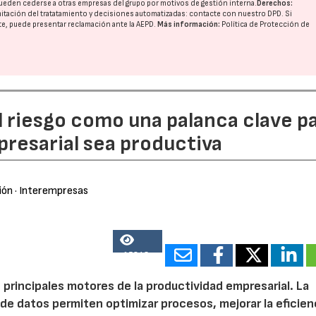
ueden cederse a otras
empresas del grupo
por motivos de gestión interna.
Derechos:
imitación del tratatamiento y decisiones automatizadas:
contacte con nuestro DPD
. Si
nte, puede presentar reclamación ante la
AEPD
.
Más información:
Política de Protección de
l riesgo como una palanca clave p
resarial sea productiva
ión
· Interempresas
15843
 principales motores de la productividad empresarial. La
is de datos permiten optimizar procesos, mejorar la eficien