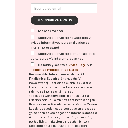
SUSCRIBIRME GRATIS
Marcar todos
Autorizo el envío de newsletters y
avisos informativos personalizados de
interempresas.net
Autorizo el envío de comunicaciones
de terceros vía interempresas.net
He leído y acepto el
Aviso Legal
y la
Política de Protección de Datos
Responsable:
Interempresas Media, S.L.U.
Finalidades:
Suscripción a nuestra(s)
newsletter(s). Gestión de cuenta de usuario.
Envío de emails relacionados con la misma o
relativos a intereses similares o
asociados.
Conservación:
mientras dure la
relación con Ud., o mientras sea necesario para
llevar a cabo las finalidades especificadas
Cesión:
Los datos pueden cederse a otras
empresas del
grupo
por motivos de gestión interna.
Derechos:
Acceso, rectificación, oposición, supresión,
portabilidad, limitación del tratatamiento y
decisiones automatizadas:
contacte con