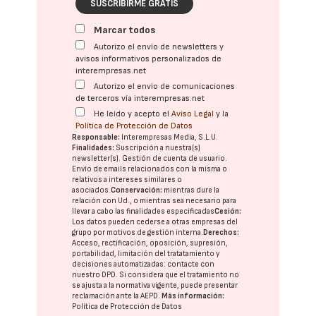
SUSCRIBIRME GRATIS
Marcar todos
Autorizo el envío de newsletters y
avisos informativos personalizados de
interempresas.net
Autorizo el envío de comunicaciones
de terceros vía interempresas.net
He leído y acepto el
Aviso Legal
y la
Política de Protección de Datos
Responsable:
Interempresas Media, S.L.U.
Finalidades:
Suscripción a nuestra(s)
newsletter(s). Gestión de cuenta de usuario.
Envío de emails relacionados con la misma o
relativos a intereses similares o
asociados.
Conservación:
mientras dure la
relación con Ud., o mientras sea necesario para
llevar a cabo las finalidades especificadas
Cesión:
Los datos pueden cederse a otras
empresas del
grupo
por motivos de gestión interna.
Derechos:
Acceso, rectificación, oposición, supresión,
portabilidad, limitación del tratatamiento y
decisiones automatizadas:
contacte con
nuestro DPD
. Si considera que el tratamiento no
se ajusta a la normativa vigente, puede presentar
reclamación ante la
AEPD
.
Más información:
Política de Protección de Datos