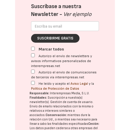
Suscríbase a nuestra
Newsletter -
Ver ejemplo
SUSCRIBIRME GRATIS
Marcar todos
Autorizo el envío de newsletters y
avisos informativos personalizados de
interempresas.net
Autorizo el envío de comunicaciones
de terceros vía interempresas.net
He leído y acepto el
Aviso Legal
y la
Política de Protección de Datos
Responsable:
Interempresas Media, S.L.U.
Finalidades:
Suscripción a nuestra(s)
newsletter(s). Gestión de cuenta de usuario.
Envío de emails relacionados con la misma o
relativos a intereses similares o
asociados.
Conservación:
mientras dure la
relación con Ud., o mientras sea necesario para
llevar a cabo las finalidades especificadas
Cesión:
Los datos pueden cederse a otras
empresas del