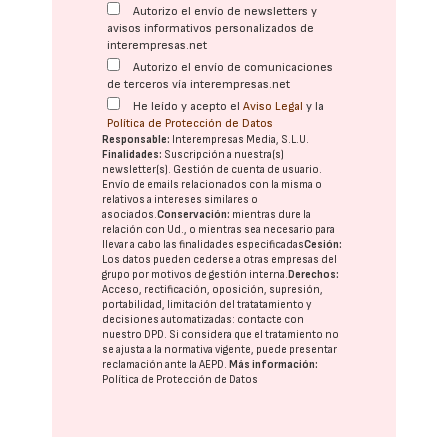
Autorizo el envío de newsletters y
avisos informativos personalizados de
interempresas.net
Autorizo el envío de comunicaciones
de terceros vía interempresas.net
He leído y acepto el
Aviso Legal
y la
Política de Protección de Datos
Responsable:
Interempresas Media, S.L.U.
Finalidades:
Suscripción a nuestra(s)
newsletter(s). Gestión de cuenta de usuario.
Envío de emails relacionados con la misma o
relativos a intereses similares o
asociados.
Conservación:
mientras dure la
relación con Ud., o mientras sea necesario para
llevar a cabo las finalidades especificadas
Cesión:
Los datos pueden cederse a otras
empresas del
grupo
por motivos de gestión interna.
Derechos:
Acceso, rectificación, oposición, supresión,
portabilidad, limitación del tratatamiento y
decisiones automatizadas:
contacte con
nuestro DPD
. Si considera que el tratamiento no
se ajusta a la normativa vigente, puede presentar
reclamación ante la
AEPD
.
Más información:
Política de Protección de Datos