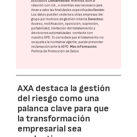
asociados.
Conservación:
mientras dure la
relación con Ud., o mientras sea necesario para
llevar a cabo las finalidades especificadas
Cesión:
Los datos pueden cederse a otras
empresas del
grupo
por motivos de gestión interna.
Derechos:
Acceso, rectificación, oposición, supresión,
portabilidad, limitación del tratatamiento y
decisiones automatizadas:
contacte con
nuestro DPD
. Si considera que el tratamiento no
se ajusta a la normativa vigente, puede presentar
reclamación ante la
AEPD
.
Más información:
Política de Protección de Datos
AXA destaca la gestión
del riesgo como una
palanca clave para que
la transformación
empresarial sea