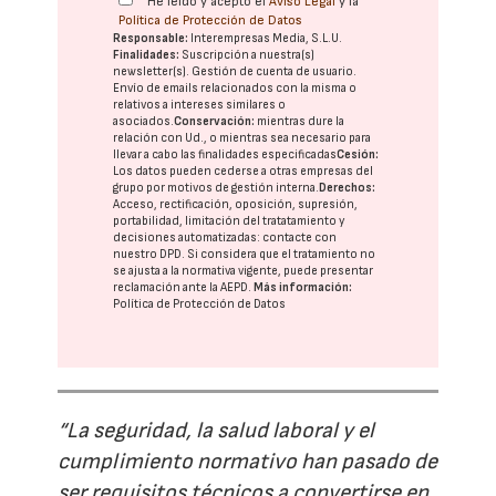
He leído y acepto el
Aviso Legal
y la
Política de Protección de Datos
Responsable:
Interempresas Media, S.L.U.
Finalidades:
Suscripción a nuestra(s)
newsletter(s). Gestión de cuenta de usuario.
Envío de emails relacionados con la misma o
relativos a intereses similares o
asociados.
Conservación:
mientras dure la
relación con Ud., o mientras sea necesario para
llevar a cabo las finalidades especificadas
Cesión:
Los datos pueden cederse a otras
empresas del
grupo
por motivos de gestión interna.
Derechos:
Acceso, rectificación, oposición, supresión,
portabilidad, limitación del tratatamiento y
decisiones automatizadas:
contacte con
nuestro DPD
. Si considera que el tratamiento no
se ajusta a la normativa vigente, puede presentar
reclamación ante la
AEPD
.
Más información:
Política de Protección de Datos
“La seguridad, la salud laboral y el
cumplimiento normativo han pasado de
ser requisitos técnicos a convertirse en