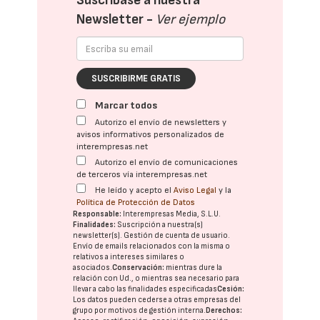
Suscríbase a nuestra
Newsletter -
Ver ejemplo
SUSCRIBIRME GRATIS
Marcar todos
Autorizo el envío de newsletters y
avisos informativos personalizados de
interempresas.net
Autorizo el envío de comunicaciones
de terceros vía interempresas.net
He leído y acepto el
Aviso Legal
y la
Política de Protección de Datos
Responsable:
Interempresas Media, S.L.U.
Finalidades:
Suscripción a nuestra(s)
newsletter(s). Gestión de cuenta de usuario.
Envío de emails relacionados con la misma o
relativos a intereses similares o
asociados.
Conservación:
mientras dure la
relación con Ud., o mientras sea necesario para
llevar a cabo las finalidades especificadas
Cesión:
Los datos pueden cederse a otras
empresas del
grupo
por motivos de gestión interna.
Derechos: