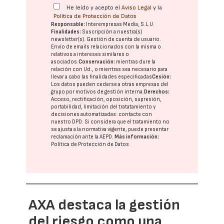
He leído y acepto el
Aviso Legal
y la
Política de Protección de Datos
Responsable:
Interempresas Media, S.L.U.
Finalidades:
Suscripción a nuestra(s)
newsletter(s). Gestión de cuenta de usuario.
Envío de emails relacionados con la misma o
relativos a intereses similares o
asociados.
Conservación:
mientras dure la
relación con Ud., o mientras sea necesario para
llevar a cabo las finalidades especificadas
Cesión:
Los datos pueden cederse a otras
empresas del
grupo
por motivos de gestión interna.
Derechos:
Acceso, rectificación, oposición, supresión,
portabilidad, limitación del tratatamiento y
decisiones automatizadas:
contacte con
nuestro DPD
. Si considera que el tratamiento no
se ajusta a la normativa vigente, puede presentar
reclamación ante la
AEPD
.
Más información:
Política de Protección de Datos
AXA destaca la gestión
del riesgo como una