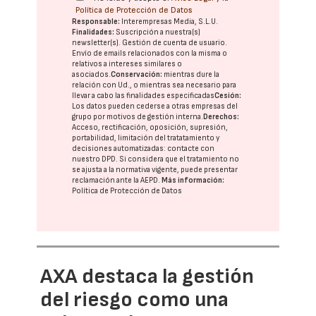
Política de Protección de Datos
Responsable:
Interempresas Media, S.L.U.
Finalidades:
Suscripción a nuestra(s)
newsletter(s). Gestión de cuenta de usuario.
Envío de emails relacionados con la misma o
relativos a intereses similares o
asociados.
Conservación:
mientras dure la
relación con Ud., o mientras sea necesario para
llevar a cabo las finalidades especificadas
Cesión:
Los datos pueden cederse a otras
empresas del
grupo
por motivos de gestión interna.
Derechos:
Acceso, rectificación, oposición, supresión,
portabilidad, limitación del tratatamiento y
decisiones automatizadas:
contacte con
nuestro DPD
. Si considera que el tratamiento no
se ajusta a la normativa vigente, puede presentar
reclamación ante la
AEPD
.
Más información:
Política de Protección de Datos
AXA destaca la gestión
del riesgo como una