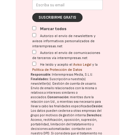
SUSCRIBIRME GRATIS
Marcar todos
Autorizo el envío de newsletters y
avisos informativos personalizados de
interempresas.net
Autorizo el envío de comunicaciones
de terceros vía interempresas.net
He leído y acepto el
Aviso Legal
y la
Política de Protección de Datos
Responsable:
Interempresas Media, S.L.U.
Finalidades:
Suscripción a nuestra(s)
newsletter(s). Gestión de cuenta de usuario.
Envío de emails relacionados con la misma o
relativos a intereses similares o
asociados.
Conservación:
mientras dure la
relación con Ud., o mientras sea necesario para
llevar a cabo las finalidades especificadas
Cesión:
Los datos pueden cederse a otras
empresas del
grupo
por motivos de gestión interna.
Derechos:
Acceso, rectificación, oposición, supresión,
portabilidad, limitación del tratatamiento y
decisiones automatizadas:
contacte con
nuestro DPD
. Si considera que el tratamiento no