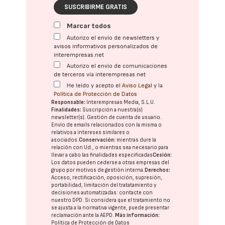
SUSCRIBIRME GRATIS
Marcar todos
Autorizo el envío de newsletters y
avisos informativos personalizados de
interempresas.net
Autorizo el envío de comunicaciones
de terceros vía interempresas.net
He leído y acepto el
Aviso Legal
y la
Política de Protección de Datos
Responsable:
Interempresas Media, S.L.U.
Finalidades:
Suscripción a nuestra(s)
newsletter(s). Gestión de cuenta de usuario.
Envío de emails relacionados con la misma o
relativos a intereses similares o
asociados.
Conservación:
mientras dure la
relación con Ud., o mientras sea necesario para
llevar a cabo las finalidades especificadas
Cesión:
Los datos pueden cederse a otras
empresas del
grupo
por motivos de gestión interna.
Derechos:
Acceso, rectificación, oposición, supresión,
portabilidad, limitación del tratatamiento y
decisiones automatizadas:
contacte con
nuestro DPD
. Si considera que el tratamiento no
se ajusta a la normativa vigente, puede presentar
reclamación ante la
AEPD
.
Más información:
Política de Protección de Datos