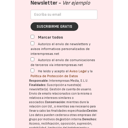
Newsletter -
Ver ejemplo
SUSCRIBIRME GRATIS
Marcar todos
Autorizo el envío de newsletters y
avisos informativos personalizados de
interempresas.net
Autorizo el envío de comunicaciones
de terceros vía interempresas.net
He leído y acepto el
Aviso Legal
y la
Política de Protección de Datos
Responsable:
Interempresas Media, S.L.U.
Finalidades:
Suscripción a nuestra(s)
newsletter(s). Gestión de cuenta de usuario.
Envío de emails relacionados con la misma o
relativos a intereses similares o
asociados.
Conservación:
mientras dure la
relación con Ud., o mientras sea necesario para
llevar a cabo las finalidades especificadas
Cesión:
Los datos pueden cederse a otras
empresas del
grupo
por motivos de gestión interna.
Derechos:
Acceso, rectificación, oposición, supresión,
portabilidad, limitación del tratatamiento y