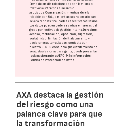
Envío de emails relacionados con la misma o
relativos a intereses similares o
asociados.
Conservación:
mientras dure la
relación con Ud., o mientras sea necesario para
llevar a cabo las finalidades especificadas
Cesión:
Los datos pueden cederse a otras
empresas del
grupo
por motivos de gestión interna.
Derechos:
Acceso, rectificación, oposición, supresión,
portabilidad, limitación del tratatamiento y
decisiones automatizadas:
contacte con
nuestro DPD
. Si considera que el tratamiento no
se ajusta a la normativa vigente, puede presentar
reclamación ante la
AEPD
.
Más información:
Política de Protección de Datos
AXA destaca la gestión
del riesgo como una
palanca clave para que
la transformación