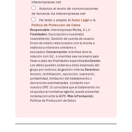
interempresas.net
Autorizo el envío de comunicaciones
de terceros vía interempresas.net
He leído y acepto el
Aviso Legal
y la
Política de Protección de Datos
Responsable:
Interempresas Media, S.L.U.
Finalidades:
Suscripción a nuestra(s)
newsletter(s). Gestión de cuenta de usuario.
Envío de emails relacionados con la misma o
relativos a intereses similares o
asociados.
Conservación:
mientras dure la
relación con Ud., o mientras sea necesario para
llevar a cabo las finalidades especificadas
Cesión:
Los datos pueden cederse a otras
empresas del
grupo
por motivos de gestión interna.
Derechos:
Acceso, rectificación, oposición, supresión,
portabilidad, limitación del tratatamiento y
decisiones automatizadas:
contacte con
nuestro DPD
. Si considera que el tratamiento no
se ajusta a la normativa vigente, puede presentar
reclamación ante la
AEPD
.
Más información:
Política de Protección de Datos