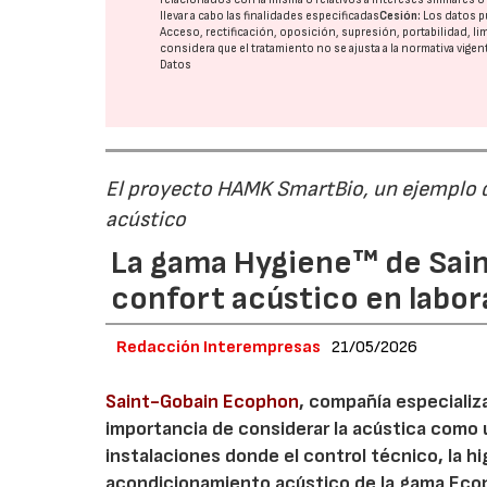
llevar a cabo las finalidades especificadas
Cesión:
Los datos p
Acceso, rectificación, oposición, supresión, portabilidad, l
considera que el tratamiento no se ajusta a la normativa vige
Datos
El proyecto HAMK SmartBio, un ejemplo d
acústico
La gama Hygiene™ de Sain
confort acústico en labor
Redacción Interempresas
21/05/2026
Saint-Gobain Ecophon
, compañía especializ
importancia de considerar la acústica como u
instalaciones donde el control técnico, la hi
acondicionamiento acústico de la gama Eco