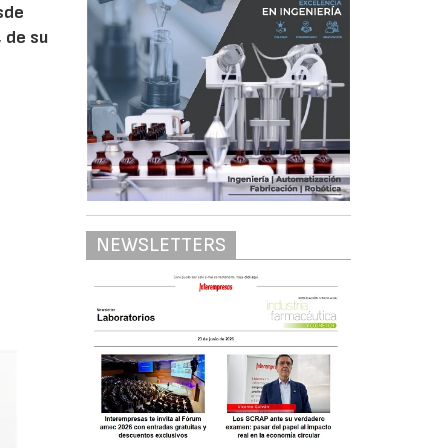
esde
 de su
s
NEWSLETTERS