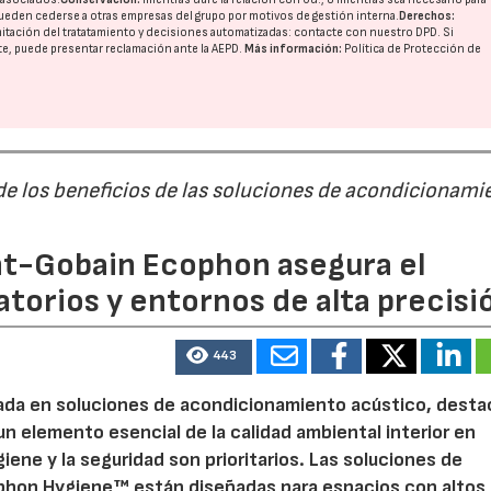
ueden cederse a otras
empresas del grupo
por motivos de gestión interna.
Derechos:
imitación del tratatamiento y decisiones automatizadas:
contacte con nuestro DPD
. Si
nte, puede presentar reclamación ante la
AEPD
.
Más información:
Política de Protección de
e los beneficios de las soluciones de acondicionami
t-Gobain Ecophon asegura el
atorios y entornos de alta precisi
443
ada en soluciones de acondicionamiento acústico, destac
n elemento esencial de la calidad ambiental interior en
giene y la seguridad son prioritarios. Las soluciones de
phon Hygiene™ están diseñadas para espacios con altos