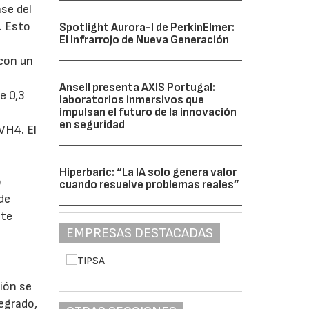
se del
. Esto
Spotlight Aurora-I de PerkinElmer:
El Infrarrojo de Nueva Generación
 con un
Ansell presenta AXIS Portugal:
e 0,3
laboratorios inmersivos que
impulsan el futuro de la innovación
en seguridad
VH4. El
Hiperbaric: “La IA solo genera valor
o
cuando resuelve problemas reales”
de
nte
EMPRESAS DESTACADAS
ión se
tegrado,