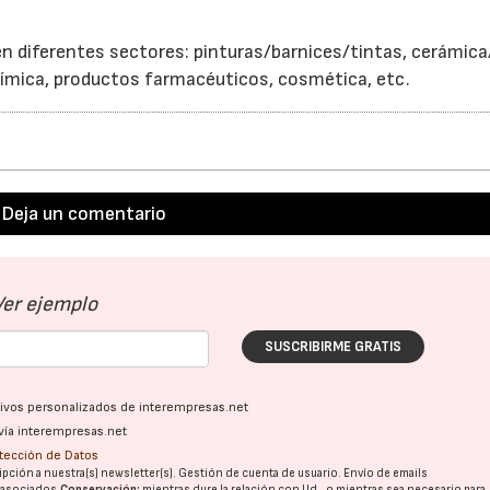
n diferentes sectores: pinturas/barnices/tintas, cerámica/
ímica, productos farmacéuticos, cosmética, etc.
Deja un comentario
Ver ejemplo
SUSCRIBIRME GRATIS
ativos personalizados de interempresas.net
vía interempresas.net
otección de Datos
pción a nuestra(s) newsletter(s). Gestión de cuenta de usuario. Envío de emails
o asociados.
Conservación:
mientras dure la relación con Ud., o mientras sea necesario para