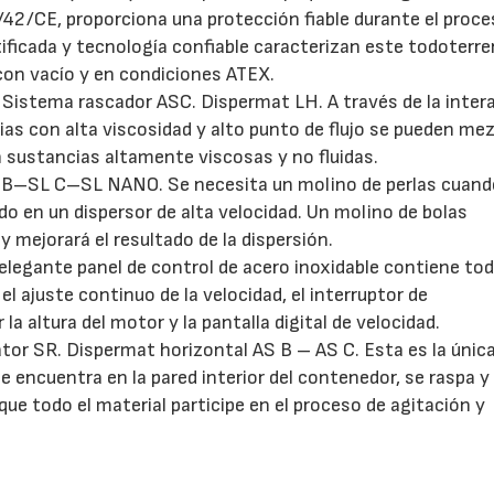
/42/CE, proporciona una protección fiable durante el proce
rtificada y tecnología confiable caracterizan este todoterr
con vacío y en condiciones ATEX.
: Sistema rascador ASC. Dispermat LH. A través de la inter
as con alta viscosidad y alto punto de flujo se pueden mez
n sustancias altamente viscosas y no fluidas.
SL B–SL C–SL NANO. Se necesita un molino de perlas cuand
ido en un dispersor de alta velocidad. Un molino de bolas
 mejorará el resultado de la dispersión.
elegante panel de control de acero inoxidable contiene tod
 ajuste continuo de la velocidad, el interruptor de
la altura del motor y la pantalla digital de velocidad.
ator SR. Dispermat horizontal AS B – AS C. Esta es la únic
se encuentra en la pared interior del contenedor, se raspa y
ue todo el material participe en el proceso de agitación y