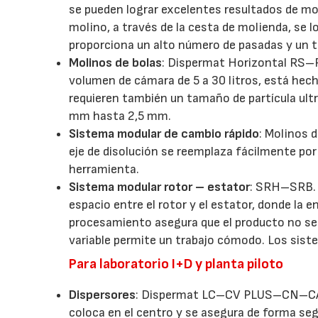
se pueden lograr excelentes resultados de mol
molino, a través de la cesta de molienda, se 
proporciona un alto número de pasadas y un t
Molinos de bolas
: Dispermat Horizontal RS–R
volumen de cámara de 5 a 30 litros, está hech
requieren también un tamaño de partícula ultr
mm hasta 2,5 mm.
Sistema modular de cambio rápido
: Molinos 
eje de disolución se reemplaza fácilmente por
herramienta.
Sistema modular rotor – estator
: SRH–SRB. L
espacio entre el rotor y el estator, donde la
procesamiento asegura que el producto no se 
variable permite un trabajo cómodo. Los sistem
Para laboratorio I+D y planta piloto
Dispersores
: Dispermat LC–CV PLUS–CN–CA–AE
coloca en el centro y se asegura de forma segu