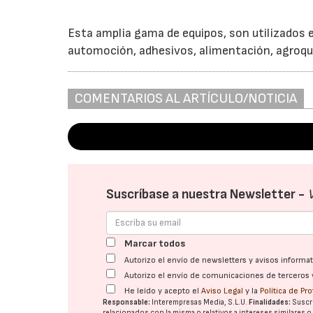
Esta amplia gama de equipos, son utilizados e
automoción, adhesivos, alimentación, agroqu
COMENTARIOS AL ARTÍCULO/NOTICIA
Suscríbase a nuestra Newsletter -
Marcar todos
Autorizo el envío de newsletters y avisos inform
Autorizo el envío de comunicaciones de terceros 
He leído y acepto el
Aviso Legal
y la
Política de Pr
Responsable:
Interempresas Media, S.L.U.
Finalidades:
Suscri
relacionados con la misma o relativos a intereses similares 