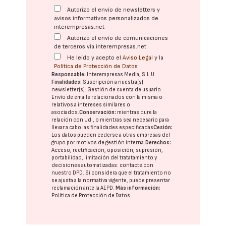
Autorizo el envío de newsletters y
avisos informativos personalizados de
interempresas.net
Autorizo el envío de comunicaciones
de terceros vía interempresas.net
He leído y acepto el
Aviso Legal
y la
Política de Protección de Datos
Responsable:
Interempresas Media, S.L.U.
Finalidades:
Suscripción a nuestra(s)
newsletter(s). Gestión de cuenta de usuario.
Envío de emails relacionados con la misma o
relativos a intereses similares o
asociados.
Conservación:
mientras dure la
relación con Ud., o mientras sea necesario para
llevar a cabo las finalidades especificadas
Cesión:
Los datos pueden cederse a otras
empresas del
grupo
por motivos de gestión interna.
Derechos:
Acceso, rectificación, oposición, supresión,
portabilidad, limitación del tratatamiento y
decisiones automatizadas:
contacte con
nuestro DPD
. Si considera que el tratamiento no
se ajusta a la normativa vigente, puede presentar
reclamación ante la
AEPD
.
Más información:
Política de Protección de Datos