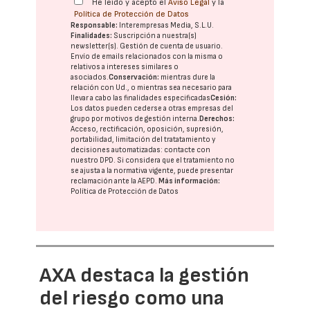
He leído y acepto el
Aviso Legal
y la
Política de Protección de Datos
Responsable:
Interempresas Media, S.L.U.
Finalidades:
Suscripción a nuestra(s)
newsletter(s). Gestión de cuenta de usuario.
Envío de emails relacionados con la misma o
relativos a intereses similares o
asociados.
Conservación:
mientras dure la
relación con Ud., o mientras sea necesario para
llevar a cabo las finalidades especificadas
Cesión:
Los datos pueden cederse a otras
empresas del
grupo
por motivos de gestión interna.
Derechos:
Acceso, rectificación, oposición, supresión,
portabilidad, limitación del tratatamiento y
decisiones automatizadas:
contacte con
nuestro DPD
. Si considera que el tratamiento no
se ajusta a la normativa vigente, puede presentar
reclamación ante la
AEPD
.
Más información:
Política de Protección de Datos
AXA destaca la gestión
del riesgo como una