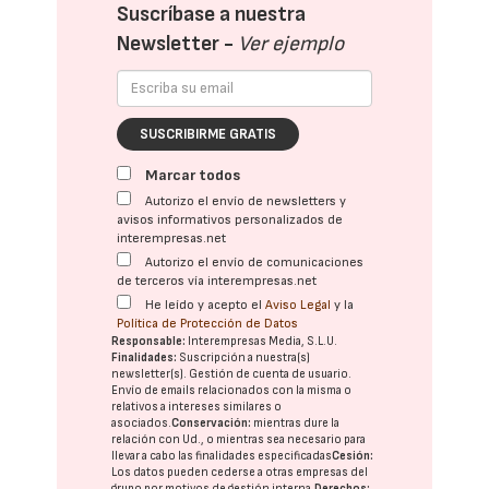
Suscríbase a nuestra
Newsletter -
Ver ejemplo
SUSCRIBIRME GRATIS
Marcar todos
Autorizo el envío de newsletters y
avisos informativos personalizados de
interempresas.net
Autorizo el envío de comunicaciones
de terceros vía interempresas.net
He leído y acepto el
Aviso Legal
y la
Política de Protección de Datos
Responsable:
Interempresas Media, S.L.U.
Finalidades:
Suscripción a nuestra(s)
newsletter(s). Gestión de cuenta de usuario.
Envío de emails relacionados con la misma o
relativos a intereses similares o
asociados.
Conservación:
mientras dure la
relación con Ud., o mientras sea necesario para
llevar a cabo las finalidades especificadas
Cesión:
Los datos pueden cederse a otras
empresas del
grupo
por motivos de gestión interna.
Derechos: