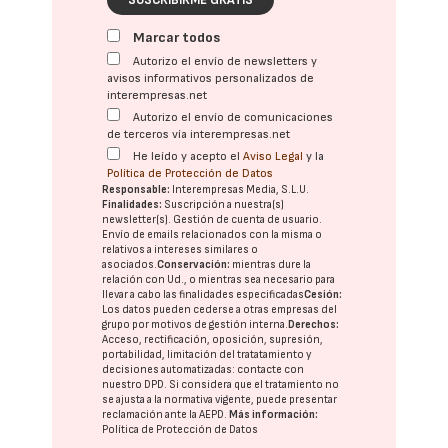
SUSCRIBIRME GRATIS
Marcar todos
Autorizo el envío de newsletters y
avisos informativos personalizados de
interempresas.net
Autorizo el envío de comunicaciones
de terceros vía interempresas.net
He leído y acepto el
Aviso Legal
y la
Política de Protección de Datos
Responsable:
Interempresas Media, S.L.U.
Finalidades:
Suscripción a nuestra(s)
newsletter(s). Gestión de cuenta de usuario.
Envío de emails relacionados con la misma o
relativos a intereses similares o
asociados.
Conservación:
mientras dure la
relación con Ud., o mientras sea necesario para
llevar a cabo las finalidades especificadas
Cesión:
Los datos pueden cederse a otras
empresas del
grupo
por motivos de gestión interna.
Derechos:
Acceso, rectificación, oposición, supresión,
portabilidad, limitación del tratatamiento y
decisiones automatizadas:
contacte con
nuestro DPD
. Si considera que el tratamiento no
se ajusta a la normativa vigente, puede presentar
reclamación ante la
AEPD
.
Más información:
Política de Protección de Datos