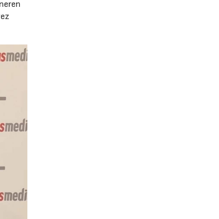
eneren
vez