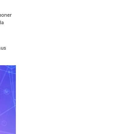
poner
la
sus