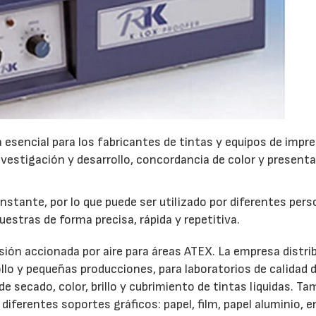
esencial para los fabricantes de tintas y equipos de impr
23/06/2026
28/07/202
 investigación y desarrollo, concordancia de color y present
nstante, por lo que puede ser utilizado por diferentes per
estras de forma precisa, rápida y repetitiva.
ión accionada por aire para áreas ATEX. La empresa distri
llo y pequeñas producciones, para laboratorios de calidad d
de secado, color, brillo y cubrimiento de tintas liquidas. Ta
diferentes soportes gráficos: papel, film, papel aluminio, e