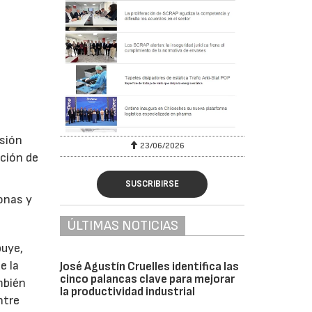
esión
6
23/06/2026
ación de
SUSCRIBIRSE
sonas y
ÚLTIMAS NOTICIAS
buye,
e la
José Agustín Cruelles identifica las
cinco palancas clave para mejorar
mbién
la productividad industrial
ntre