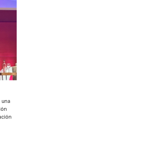
e una
ión
ación
e