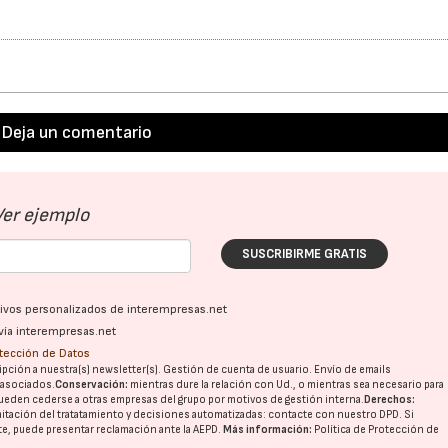
Deja un comentario
Ver ejemplo
SUSCRIBIRME GRATIS
ativos personalizados de interempresas.net
vía interempresas.net
otección de Datos
pción a nuestra(s) newsletter(s). Gestión de cuenta de usuario. Envío de emails
o asociados.
Conservación:
mientras dure la relación con Ud., o mientras sea necesario para
ueden cederse a otras
empresas del grupo
por motivos de gestión interna.
Derechos:
imitación del tratatamiento y decisiones automatizadas:
contacte con nuestro DPD
. Si
nte, puede presentar reclamación ante la
AEPD
.
Más información:
Política de Protección de