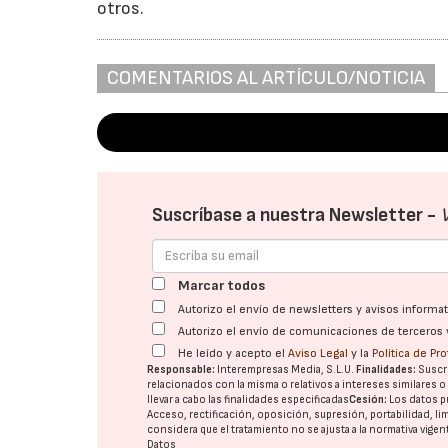
otros.
COMENTARIOS AL ARTÍCULO/NOTICIA
Suscríbase a nuestra Newsletter -
Marcar todos
Autorizo el envío de newsletters y avisos inform
Autorizo el envío de comunicaciones de terceros 
He leído y acepto el
Aviso Legal
y la
Política de Pr
Responsable:
Interempresas Media, S.L.U.
Finalidades:
Suscri
relacionados con la misma o relativos a intereses similares 
llevar a cabo las finalidades especificadas
Cesión:
Los datos p
Acceso, rectificación, oposición, supresión, portabilidad, l
considera que el tratamiento no se ajusta a la normativa vige
Datos