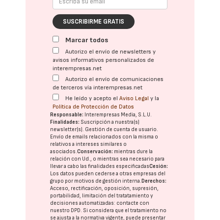
SUSCRIBIRME GRATIS
Marcar todos
Autorizo el envío de newsletters y
avisos informativos personalizados de
interempresas.net
Autorizo el envío de comunicaciones
de terceros vía interempresas.net
He leído y acepto el
Aviso Legal
y la
Política de Protección de Datos
Responsable:
Interempresas Media, S.L.U.
Finalidades:
Suscripción a nuestra(s)
newsletter(s). Gestión de cuenta de usuario.
Envío de emails relacionados con la misma o
relativos a intereses similares o
asociados.
Conservación:
mientras dure la
relación con Ud., o mientras sea necesario para
llevar a cabo las finalidades especificadas
Cesión:
Los datos pueden cederse a otras
empresas del
grupo
por motivos de gestión interna.
Derechos:
Acceso, rectificación, oposición, supresión,
portabilidad, limitación del tratatamiento y
decisiones automatizadas:
contacte con
nuestro DPD
. Si considera que el tratamiento no
se ajusta a la normativa vigente, puede presentar