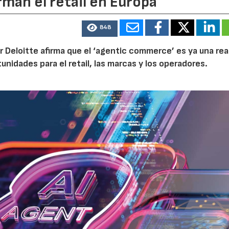
rman el retail en Europa
848
r Deloitte afirma que el ‘agentic commerce’ es ya una rea
idades para el retail, las marcas y los operadores.