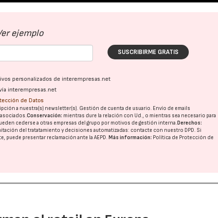
Ver ejemplo
SUSCRIBIRME GRATIS
ativos personalizados de interempresas.net
vía interempresas.net
otección de Datos
pción a nuestra(s) newsletter(s). Gestión de cuenta de usuario. Envío de emails
o asociados.
Conservación:
mientras dure la relación con Ud., o mientras sea necesario para
ueden cederse a otras
empresas del grupo
por motivos de gestión interna.
Derechos:
imitación del tratatamiento y decisiones automatizadas:
contacte con nuestro DPD
. Si
nte, puede presentar reclamación ante la
AEPD
.
Más información:
Política de Protección de