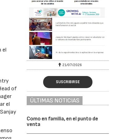
 el
6
21/07/2026
g
ntry
SUSCRIBIRSE
Head of
nager
ÚLTIMAS NOTICIAS
r el
 Sanjay
Como en familia, en el punto de
venta
nmenso
nemos