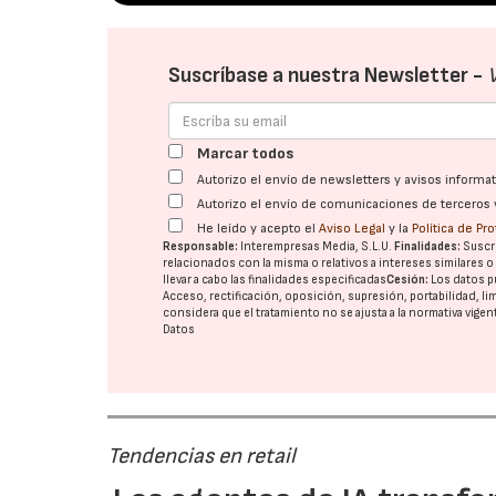
Suscríbase a nuestra Newsletter -
Marcar todos
Autorizo el envío de newsletters y avisos inform
Autorizo el envío de comunicaciones de terceros 
He leído y acepto el
Aviso Legal
y la
Política de Pr
Responsable:
Interempresas Media, S.L.U.
Finalidades:
Suscri
relacionados con la misma o relativos a intereses similares 
llevar a cabo las finalidades especificadas
Cesión:
Los datos p
Acceso, rectificación, oposición, supresión, portabilidad, l
considera que el tratamiento no se ajusta a la normativa vige
Datos
Tendencias en retail