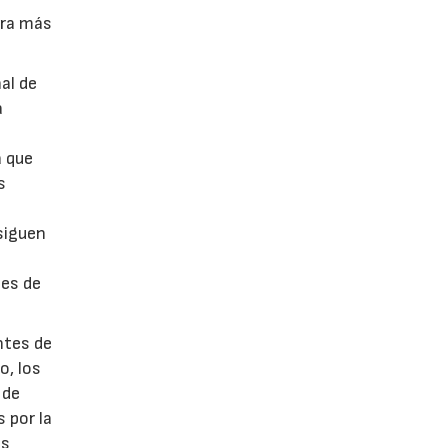
pra más
al de
a
r
a que
s
 siguen
tes de
ntes de
o, los
 de
 por la
as