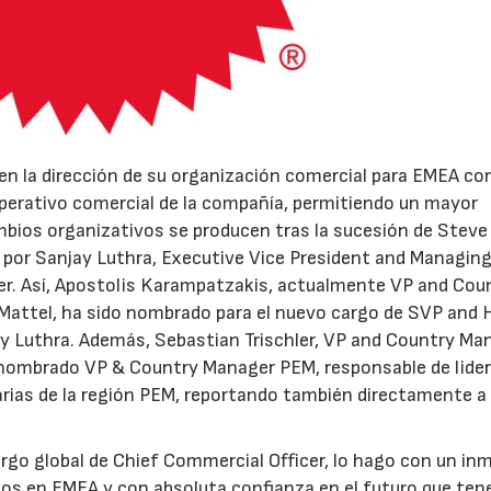
 la dirección de su organización comercial para EMEA con
operativo comercial de la compañía, permitiendo un mayor
ambios organizativos se producen tras la sucesión de Steve
21/07/2026
28/07/202
, por Sanjay Luthra, Executive Vice President and Managin
r. Así, Apostolis Karampatzakis, actualmente VP and Cou
attel, ha sido nombrado para el nuevo cargo de SVP and 
y Luthra. Además, Sebastian Trischler, VP and Country Ma
mbrado VP & Country Manager PEM, responsable de lidera
arias de la región PEM, reportando también directamente a
argo global de Chief Commercial Officer, lo hago con un i
tos en EMEA y con absoluta confianza en el futuro que te