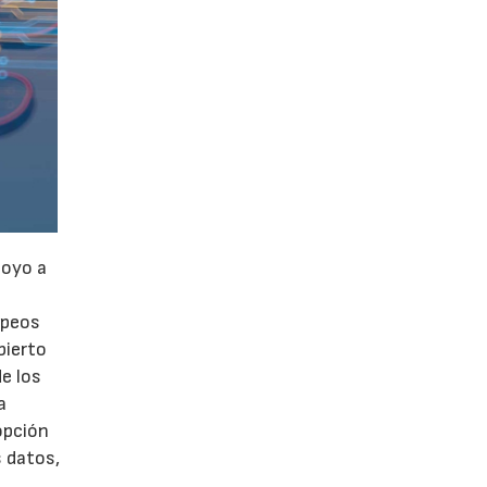
poyo a
opeos
bierto
de los
a
opción
s datos,