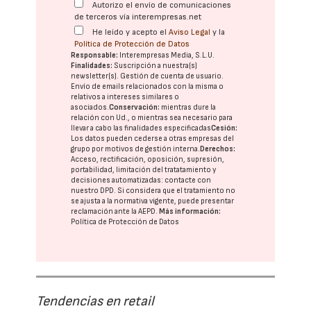
Autorizo el envío de comunicaciones
de terceros vía interempresas.net
He leído y acepto el
Aviso Legal
y la
Política de Protección de Datos
Responsable:
Interempresas Media, S.L.U.
Finalidades:
Suscripción a nuestra(s)
newsletter(s). Gestión de cuenta de usuario.
Envío de emails relacionados con la misma o
relativos a intereses similares o
asociados.
Conservación:
mientras dure la
relación con Ud., o mientras sea necesario para
llevar a cabo las finalidades especificadas
Cesión:
Los datos pueden cederse a otras
empresas del
grupo
por motivos de gestión interna.
Derechos:
Acceso, rectificación, oposición, supresión,
portabilidad, limitación del tratatamiento y
decisiones automatizadas:
contacte con
nuestro DPD
. Si considera que el tratamiento no
se ajusta a la normativa vigente, puede presentar
reclamación ante la
AEPD
.
Más información:
Política de Protección de Datos
Tendencias en retail