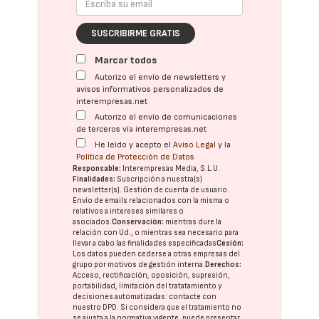
SUSCRIBIRME GRATIS
Marcar todos
Autorizo el envío de newsletters y
avisos informativos personalizados de
interempresas.net
Autorizo el envío de comunicaciones
de terceros vía interempresas.net
He leído y acepto el
Aviso Legal
y la
Política de Protección de Datos
Responsable:
Interempresas Media, S.L.U.
Finalidades:
Suscripción a nuestra(s)
newsletter(s). Gestión de cuenta de usuario.
Envío de emails relacionados con la misma o
relativos a intereses similares o
asociados.
Conservación:
mientras dure la
relación con Ud., o mientras sea necesario para
llevar a cabo las finalidades especificadas
Cesión:
Los datos pueden cederse a otras
empresas del
grupo
por motivos de gestión interna.
Derechos:
Acceso, rectificación, oposición, supresión,
portabilidad, limitación del tratatamiento y
decisiones automatizadas:
contacte con
nuestro DPD
. Si considera que el tratamiento no
se ajusta a la normativa vigente, puede presentar