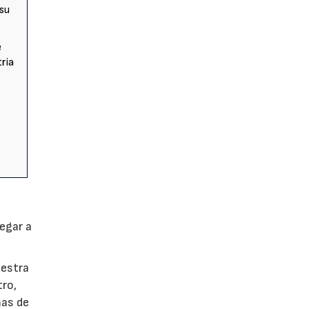
 su
e
tria
egar a
uestra
tro,
mas de