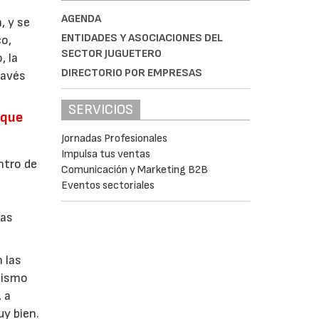
AGENDA
, y se
ENTIDADES Y ASOCIACIONES DEL
co,
SECTOR JUGUETERO
, la
DIRECTORIO POR EMPRESAS
ravés
SERVICIOS
 que
Jornadas Profesionales
Impulsa tus ventas
ntro de
Comunicación y Marketing B2B
Eventos sectoriales
cas
 las
onismo
 a
uy bien.