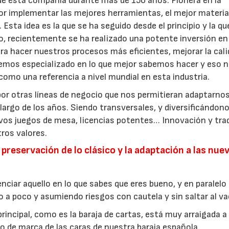
o de esta compañía durante más de 150 años. Pionera en la
 por implementar las mejores herramientas, el mejor material
Esta idea es la que se ha seguido desde el principio y la que
o, recientemente se ha realizado una potente inversión en
ra hacer nuestros procesos más eficientes, mejorar la cali
 hemos especializado en lo que mejor sabemos hacer y eso 
como una referencia a nivel mundial en esta industria.
por otras líneas de negocio que nos permitieran adaptarnos
argo de los años. Siendo transversales, y diversificándon
vos juegos de mesa, licencias potentes… Innovación y tra
tros valores.
preservación de lo clásico y la adaptación a las nue
iar aquello en lo que sabes que eres bueno, y en paralelo
 a poco y asumiendo riesgos con cautela y sin saltar al va
incipal, como es la baraja de cartas, está muy arraigada a 
tro de marca de las caras de nuestra baraja española.