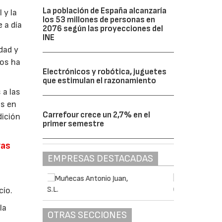
La población de España alcanzaría
 y la
los 53 millones de personas en
 a día
2076 según las proyecciones del
INE
dad y
nos ha
Electrónicos y robótica, juguetes
que estimulan el razonamiento
 a las
os en
Carrefour crece un 2,7% en el
dición
primer semestre
vas
EMPRESAS DESTACADAS
cío.
la
OTRAS SECCIONES