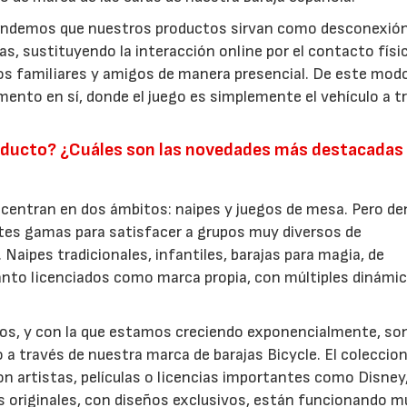
tendemos que nuestros productos sirvan como desconexión
as, sustituyendo la interacción online por el contacto físi
 familiares y amigos de manera presencial. De este modo
omento en sí, donde el juego es simplemente el vehículo a t
producto? ¿Cuáles son las novedades más destacadas
 centran en dos ámbitos: naipes y juegos de mesa. Pero de
tes gamas para satisfacer a grupos muy diversos de
Naipes tradicionales, infantiles, barajas para magia, de
anto licenciados como marca propia, con múltiples dinámi
ños, y con la que estamos creciendo exponencialmente, son
 a través de nuestra marca de barajas Bicycle. El colecci
on artistas, películas o licencias importantes como Disney,
s originales, con diseños exclusivos, están funcionando m