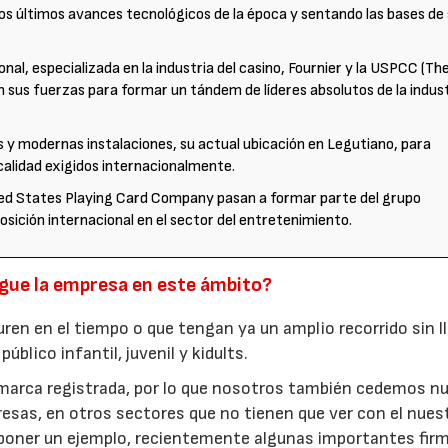
os últimos avances tecnológicos de la época y sentando las bases de
al, especializada en la industria del casino, Fournier y la USPCC (Th
sus fuerzas para formar un tándem de líderes absolutos de la indus
s y modernas instalaciones, su actual ubicación en Legutiano, para
alidad exigidos internacionalmente.
ited States Playing Card Company pasan a formar parte del grupo
sición internacional en el sector del entretenimiento.
sigue la empresa en este ámbito?
en en el tiempo o que tengan ya un amplio recorrido sin ll
blico infantil, juvenil y kidults.
 marca registrada, por lo que nosotros también cedemos n
resas, en otros sectores que no tienen que ver con el nues
 poner un ejemplo, recientemente algunas importantes fir