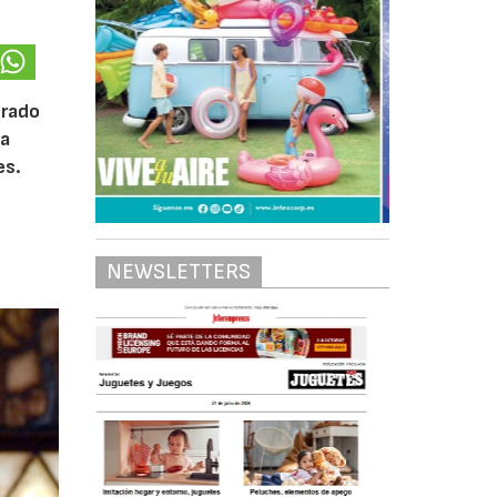
trado
ca
es.
l
NEWSLETTERS