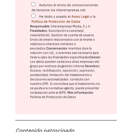
Autorizo el envío de comunicaciones
de terceros vía interempresas.net
He leído y acepto el
Aviso Legal
y la
Política de Protección de Datos
Responsable:
Interempresas Media, S.L.U.
Finalidades:
Suscripción a nuestra(s)
newsletter(s). Gestión de cuenta de usuario.
Envío de emails relacionados con la misma o
relativos a intereses similares o
asociados.
Conservación:
mientras dure la
relación con Ud., o mientras sea necesario para
llevar a cabo las finalidades especificadas
Cesión:
Los datos pueden cederse a otras
empresas del
grupo
por motivos de gestión interna.
Derechos:
Acceso, rectificación, oposición, supresión,
portabilidad, limitación del tratatamiento y
decisiones automatizadas:
contacte con
nuestro DPD
. Si considera que el tratamiento no
se ajusta a la normativa vigente, puede presentar
reclamación ante la
AEPD
.
Más información:
Política de Protección de Datos
Contenido patrocinado