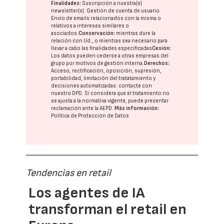
Finalidades:
Suscripción a nuestra(s)
newsletter(s). Gestión de cuenta de usuario.
Envío de emails relacionados con la misma o
relativos a intereses similares o
asociados.
Conservación:
mientras dure la
relación con Ud., o mientras sea necesario para
llevar a cabo las finalidades especificadas
Cesión:
Los datos pueden cederse a otras
empresas del
grupo
por motivos de gestión interna.
Derechos:
Acceso, rectificación, oposición, supresión,
portabilidad, limitación del tratatamiento y
decisiones automatizadas:
contacte con
nuestro DPD
. Si considera que el tratamiento no
se ajusta a la normativa vigente, puede presentar
reclamación ante la
AEPD
.
Más información:
Política de Protección de Datos
Tendencias en retail
Los agentes de IA
transforman el retail en