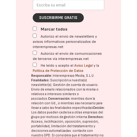
SUSCRIBIRME GRATIS
Marcar todos
Autorizo el envío de newsletters y
avisos informativos personalizados de
interempresas.net
Autorizo el envío de comunicaciones
de terceros vía interempresas.net
He leído y acepto el
Aviso Legal
y la
Política de Protección de Datos
Responsable:
Interempresas Media, S.L.U.
Finalidades:
Suscripción a nuestra(s)
newsletter(s). Gestión de cuenta de usuario.
Envío de emails relacionados con la misma o
relativos a intereses similares o
asociados.
Conservación:
mientras dure la
relación con Ud., o mientras sea necesario para
llevar a cabo las finalidades especificadas
Cesión:
Los datos pueden cederse a otras
empresas del
grupo
por motivos de gestión interna.
Derechos:
Acceso, rectificación, oposición, supresión,
portabilidad, limitación del tratatamiento y
decisiones automatizadas:
contacte con
nuestro DPD
. Si considera que el tratamiento no