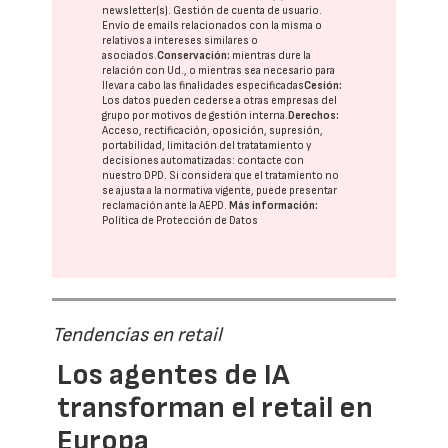
newsletter(s). Gestión de cuenta de usuario.
Envío de emails relacionados con la misma o
relativos a intereses similares o
asociados.
Conservación:
mientras dure la
relación con Ud., o mientras sea necesario para
llevar a cabo las finalidades especificadas
Cesión:
Los datos pueden cederse a otras
empresas del
grupo
por motivos de gestión interna.
Derechos:
Acceso, rectificación, oposición, supresión,
portabilidad, limitación del tratatamiento y
decisiones automatizadas:
contacte con
nuestro DPD
. Si considera que el tratamiento no
se ajusta a la normativa vigente, puede presentar
reclamación ante la
AEPD
.
Más información:
Política de Protección de Datos
Tendencias en retail
Los agentes de IA
transforman el retail en
Europa