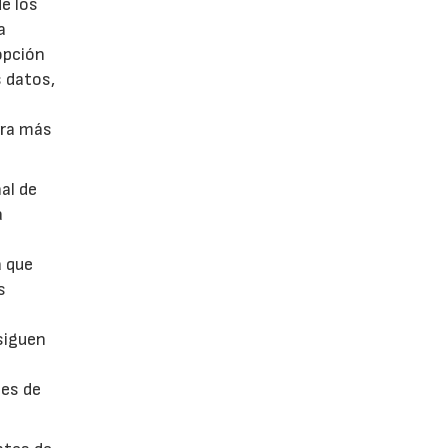
de los
a
opción
s datos,
pra más
al de
a
r
a que
s
 siguen
tes de