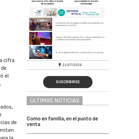
a cifra
6
21/07/2026
 de
ó el
SUSCRIBIRSE
,
ÚLTIMAS NOTICIAS
tados,
e
Como en familia, en el punto de
ncias de
venta
rmiten
ara la