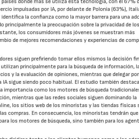
os países donde más se utiliza esta tecnología, con el 67% 
rcio impulsadas por IA, por delante de Polonia (63%), Itali
 identifica la confianza como la mayor barrera para una ad
 principalmente la preocupación sobre la privacidad de lo
 obstante, los consumidores más jóvenes se muestran más
cambio de mejores recomendaciones y experiencias de com
idores siguen prefiriendo tomar ellos mismos la decisión fin
 utilizan principalmente para la búsqueda de información, l
ios y la evaluación de opiniones, mientras que delegar po
 IA sigue siendo poco habitual. El estudio también destac
ta importancia como los motores de búsqueda tradicionale
ción, mientras que las redes sociales siguen dominando la
ne, los sitios web de los minoristas y las tiendas físicas
r las compras. En consecuencia, los minoristas tendrán que
 para los motores de búsqueda, sino también para los agen