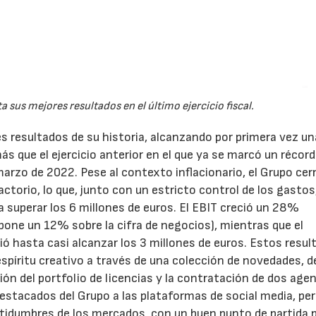
 sus mejores resultados en el último ejercicio fiscal.
s resultados de su historia, alcanzando por primera vez un
21/07/2026
28/07/202
s que el ejercicio anterior en el que ya se marcó un récord
a marzo de 2022. Pese al contexto inflacionario, el Grupo cerr
ctorio, lo que, junto con un estricto control de los gastos
 superar los 6 millones de euros. El EBIT creció un 28%
upone un 12% sobre la cifra de negocios), mientras que el
ó hasta casi alcanzar los 3 millones de euros. Estos resul
espíritu creativo a través de una colección de novedades, d
ón del portfolio de licencias y la contratación de dos age
estacados del Grupo a las plataformas de social media, pe
rtidumbres de los mercados, con un buen punto de partida p