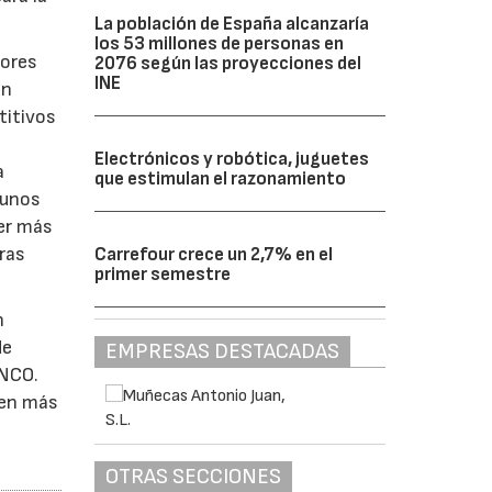
La población de España alcanzaría
los 53 millones de personas en
tores
2076 según las proyecciones del
INE
en
titivos
Electrónicos y robótica, juguetes
a
que estimulan el razonamiento
 unos
ser más
ras
Carrefour crece un 2,7% en el
primer semestre
n
de
EMPRESAS DESTACADAS
INCO.
cen más
OTRAS SECCIONES