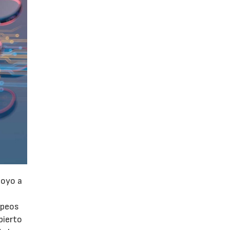
poyo a
opeos
bierto