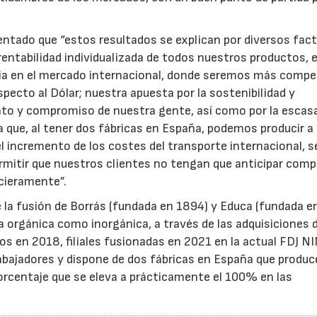
ntado que “estos resultados se explican por diversos fac
 rentabilidad individualizada de todos nuestros productos, 
ia en el mercado internacional, donde seremos más compe
specto al Dólar; nuestra apuesta por la sostenibilidad y
ento y compromiso de nuestra gente, así como por la escas
a que, al tener dos fábricas en España, podemos producir a
l incremento de los costes del transporte internacional, 
ermitir que nuestros clientes no tengan que anticipar comp
ncieramente”.
e la fusión de Borrás (fundada en 1894) y Educa (fundada e
 orgánica como inorgánica, a través de las adquisiciones 
os en 2018, filiales fusionadas en 2021 en la actual FDJ N
abajadores y dispone de dos fábricas en España que produ
orcentaje que se eleva a prácticamente el 100% en las