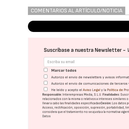
COMENTARIOS AL ARTÍCULO/NOTICIA
Suscríbase a nuestra Newsletter -
Marcar todos
Autorizo el envío de newsletters y avisos inform
Autorizo el envío de comunicaciones de terceros 
He leído y acepto el
Aviso Legal
y la
Política de Pr
Responsable:
Interempresas Media, S.L.U.
Finalidades:
Suscri
relacionados con la misma o relativos a intereses similares 
llevar a cabo las finalidades especificadas
Cesión:
Los datos p
Acceso, rectificación, oposición, supresión, portabilidad, l
considera que el tratamiento no se ajusta a la normativa vige
Datos