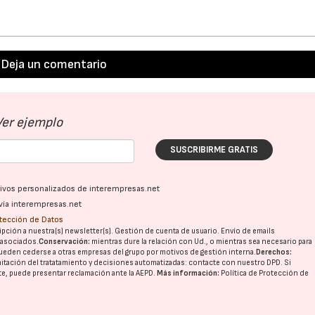
Deja un comentario
Ver ejemplo
SUSCRIBIRME GRATIS
ativos personalizados de interempresas.net
vía interempresas.net
otección de Datos
pción a nuestra(s) newsletter(s). Gestión de cuenta de usuario. Envío de emails
o asociados.
Conservación:
mientras dure la relación con Ud., o mientras sea necesario para
ueden cederse a otras
empresas del grupo
por motivos de gestión interna.
Derechos:
imitación del tratatamiento y decisiones automatizadas:
contacte con nuestro DPD
. Si
nte, puede presentar reclamación ante la
AEPD
.
Más información:
Política de Protección de