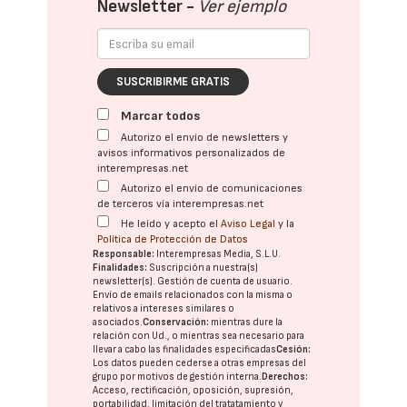
Newsletter -
Ver ejemplo
SUSCRIBIRME GRATIS
Marcar todos
Autorizo el envío de newsletters y
avisos informativos personalizados de
interempresas.net
Autorizo el envío de comunicaciones
de terceros vía interempresas.net
He leído y acepto el
Aviso Legal
y la
Política de Protección de Datos
Responsable:
Interempresas Media, S.L.U.
Finalidades:
Suscripción a nuestra(s)
newsletter(s). Gestión de cuenta de usuario.
Envío de emails relacionados con la misma o
relativos a intereses similares o
asociados.
Conservación:
mientras dure la
relación con Ud., o mientras sea necesario para
llevar a cabo las finalidades especificadas
Cesión:
Los datos pueden cederse a otras
empresas del
grupo
por motivos de gestión interna.
Derechos:
Acceso, rectificación, oposición, supresión,
portabilidad, limitación del tratatamiento y