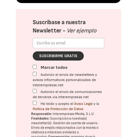
Suscríbase a nuestra
Newsletter -
Ver ejemplo
SUSCRIBIRME GRATIS
Marcar todos
Autorizo el envío de newsletters y
avisos informativos personalizados de
interempresas.net
Autorizo el envío de comunicaciones
de terceros vía interempresas.net
He leído y acepto el
Aviso Legal
y la
Política de Protección de Datos
Responsable:
Interempresas Media, S.L.U.
Finalidades:
Suscripción a nuestra(s)
newsletter(s). Gestión de cuenta de usuario.
Envío de emails relacionados con la misma o
relativos a intereses similares o
asociados.
Conservación:
mientras dure la