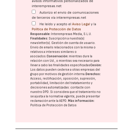
avisos informativos personalizados de
interempresas.net
Autorizo el envío de comunicaciones
de terceros vía interempresas.net
He leído y acepto el
Aviso Legal
y la
Política de Protección de Datos
Responsable:
Interempresas Media, S.L.U.
Finalidades:
Suscripción a nuestra(s)
newsletter(s). Gestión de cuenta de usuario.
Envío de emails relacionados con la misma o
relativos a intereses similares o
asociados.
Conservación:
mientras dure la
relación con Ud., o mientras sea necesario para
llevar a cabo las finalidades especificadas
Cesión:
Los datos pueden cederse a otras
empresas del
grupo
por motivos de gestión interna.
Derechos:
Acceso, rectificación, oposición, supresión,
portabilidad, limitación del tratatamiento y
decisiones automatizadas:
contacte con
nuestro DPD
. Si considera que el tratamiento no
se ajusta a la normativa vigente, puede presentar
reclamación ante la
AEPD
.
Más información:
Política de Protección de Datos