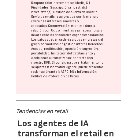
Responsable:
Interempresas Media, S.L.U.
Finalidades:
Suscripción a nuestra(s)
newsletter(s). Gestión de cuenta de usuario.
Envío de emails relacionados con la misma o
relativos a intereses similares o
asociados.
Conservación:
mientras dure la
relación con Ud., o mientras sea necesario para
llevar a cabo las finalidades especificadas
Cesión:
Los datos pueden cederse a otras
empresas del
grupo
por motivos de gestión interna.
Derechos:
Acceso, rectificación, oposición, supresión,
portabilidad, limitación del tratatamiento y
decisiones automatizadas:
contacte con
nuestro DPD
. Si considera que el tratamiento no
se ajusta a la normativa vigente, puede presentar
reclamación ante la
AEPD
.
Más información:
Política de Protección de Datos
Tendencias en retail
Los agentes de IA
transforman el retail en