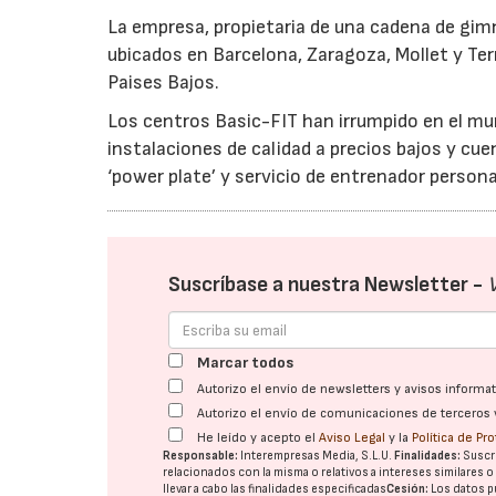
La empresa, propietaria de una cadena de gim
ubicados en Barcelona, Zaragoza, Mollet y Te
Paises Bajos.
Los centros Basic-FIT han irrumpido en el mu
instalaciones de calidad a precios bajos y cue
‘power plate’ y servicio de entrenador person
Suscríbase a nuestra Newsletter -
Marcar todos
Autorizo el envío de newsletters y avisos inform
Autorizo el envío de comunicaciones de terceros 
He leído y acepto el
Aviso Legal
y la
Política de Pr
Responsable:
Interempresas Media, S.L.U.
Finalidades:
Suscri
relacionados con la misma o relativos a intereses similares 
llevar a cabo las finalidades especificadas
Cesión:
Los datos p