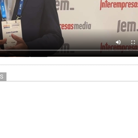
AS
Solicitar información
Ver stand virtual
ver/escribir comentarios