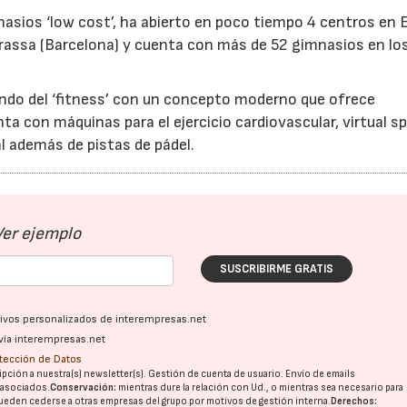
nasios ‘low cost’, ha abierto en poco tiempo 4 centros en
rrassa (Barcelona) y cuenta con más de 52 gimnasios en lo
ndo del ‘fitness’ con un concepto moderno que ofrece
nta con máquinas para el ejercicio cardiovascular, virtual sp
al además de pistas de pádel.
04/06/2026
02/07/2026
Ver ejemplo
SUSCRIBIRME GRATIS
ativos personalizados de interempresas.net
vía interempresas.net
otección de Datos
pción a nuestra(s) newsletter(s). Gestión de cuenta de usuario. Envío de emails
o asociados.
Conservación:
mientras dure la relación con Ud., o mientras sea necesario para
ueden cederse a otras
empresas del grupo
por motivos de gestión interna.
Derechos: