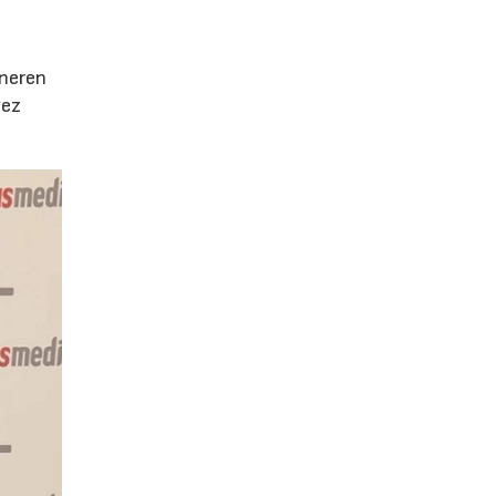
e
eneren
vez