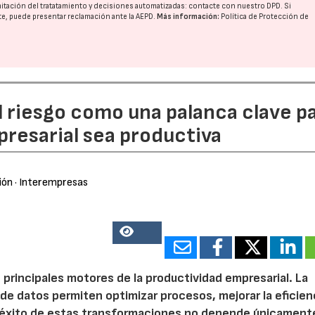
imitación del tratatamiento y decisiones automatizadas:
contacte con nuestro DPD
. Si
nte, puede presentar reclamación ante la
AEPD
.
Más información:
Política de Protección de
l riesgo como una palanca clave p
resarial sea productiva
ión
· Interempresas
15238
 principales motores de la productividad empresarial. La
is de datos permiten optimizar procesos, mejorar la eficien
l éxito de estas transformaciones no depende únicamente