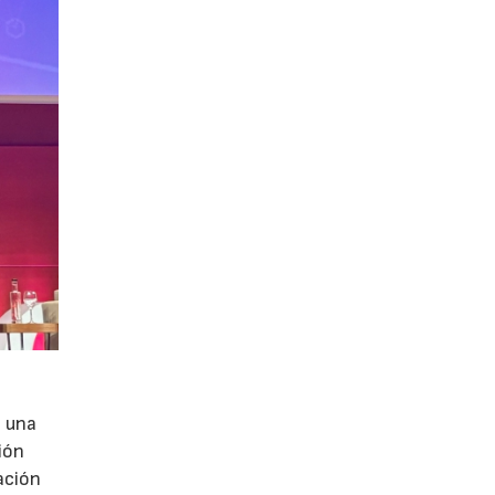
e una
ión
ación