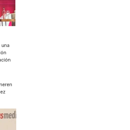
e una
ión
ación
e
eneren
vez