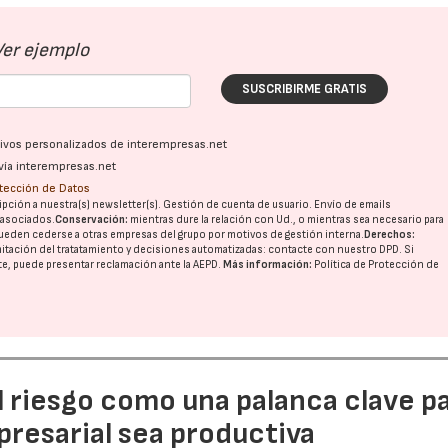
Ver ejemplo
SUSCRIBIRME GRATIS
ativos personalizados de interempresas.net
vía interempresas.net
otección de Datos
pción a nuestra(s) newsletter(s). Gestión de cuenta de usuario. Envío de emails
o asociados.
Conservación:
mientras dure la relación con Ud., o mientras sea necesario para
ueden cederse a otras
empresas del grupo
por motivos de gestión interna.
Derechos:
imitación del tratatamiento y decisiones automatizadas:
contacte con nuestro DPD
. Si
nte, puede presentar reclamación ante la
AEPD
.
Más información:
Política de Protección de
l riesgo como una palanca clave p
resarial sea productiva