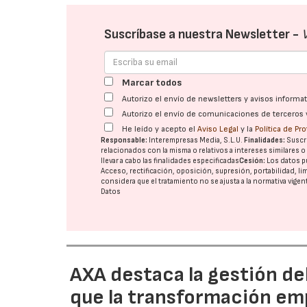
Suscríbase a nuestra Newsletter -
Marcar todos
Autorizo el envío de newsletters y avisos inform
Autorizo el envío de comunicaciones de terceros 
He leído y acepto el
Aviso Legal
y la
Política de Pr
Responsable:
Interempresas Media, S.L.U.
Finalidades:
Suscri
relacionados con la misma o relativos a intereses similares 
llevar a cabo las finalidades especificadas
Cesión:
Los datos p
Acceso, rectificación, oposición, supresión, portabilidad, l
considera que el tratamiento no se ajusta a la normativa vige
Datos
AXA destaca la gestión de
que la transformación emp