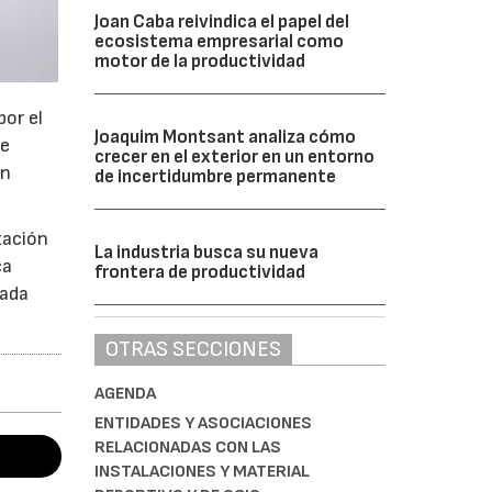
Joan Caba reivindica el papel del
ecosistema empresarial como
motor de la productividad
por el
Joaquim Montsant analiza cómo
de
crecer en el exterior en un entorno
án
de incertidumbre permanente
zación
La industria busca su nueva
ca
frontera de productividad
Cada
OTRAS SECCIONES
AGENDA
ENTIDADES Y ASOCIACIONES
RELACIONADAS CON LAS
INSTALACIONES Y MATERIAL