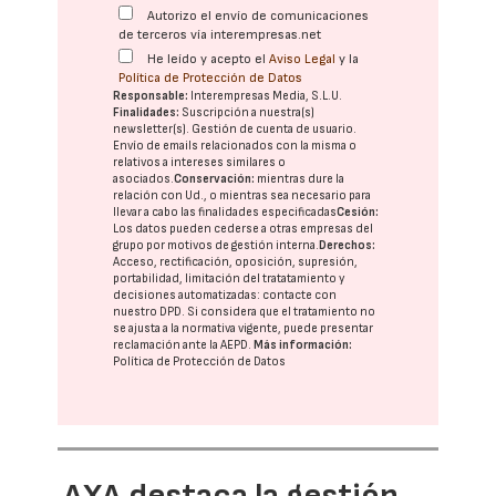
Autorizo el envío de comunicaciones
de terceros vía interempresas.net
He leído y acepto el
Aviso Legal
y la
Política de Protección de Datos
Responsable:
Interempresas Media, S.L.U.
Finalidades:
Suscripción a nuestra(s)
newsletter(s). Gestión de cuenta de usuario.
Envío de emails relacionados con la misma o
relativos a intereses similares o
asociados.
Conservación:
mientras dure la
relación con Ud., o mientras sea necesario para
llevar a cabo las finalidades especificadas
Cesión:
Los datos pueden cederse a otras
empresas del
grupo
por motivos de gestión interna.
Derechos:
Acceso, rectificación, oposición, supresión,
portabilidad, limitación del tratatamiento y
decisiones automatizadas:
contacte con
nuestro DPD
. Si considera que el tratamiento no
se ajusta a la normativa vigente, puede presentar
reclamación ante la
AEPD
.
Más información:
Política de Protección de Datos
AXA destaca la gestión